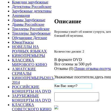
Комедии зарубежные
Детективы Российские
Зарубежные детективы
Анимация
Драмы Зарубежные
Описание
Драмы Российские
Триллеры Российские
Вероника узнаёт об измене супруга, зат
Триллеры Зарубежные
близкий ей мужчина.
Обучающие Детские
ЮморУжасы
НОВЕЛЛЫ НА
РОДНЫХ ЯЗЫКАХ
Количество дисков: 2
КИНОПРЕМЬЕРЫ
В формате DVD
КЛАССИКА
Все сезоны за
500 руб
МИРОВОГО КИНО
Отзывы (0)
Пиши отзывы-получа
АЗИАТСКИЕ
СЕРИАЛЫ
Уважаемые посетители,здесь пиш
КИНОПРЕМЬЕРЫ2013-
2014
РОССИЙСКИЕ
КОНЦЕРТЫ НА DVD
ЗАРУБЕЖНЫЕ
КОНЦЕРТЫ НА DVD
КЛАССИКА
СОВЕТСКОГО КИНО