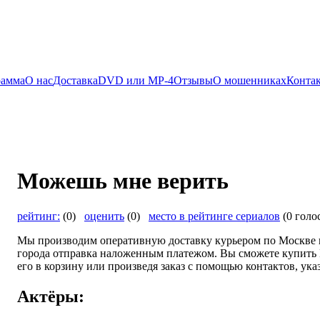
рамма
О нас
Доставка
DVD или MP-4
Отзывы
О мошенниках
Конта
Можешь мне верить
рейтинг:
(0)
оценить
(0)
место в рейтинге сериалов
(0 голо
Мы производим оперативную доставку курьером по Москве и
города отправка наложенным платежом. Вы сможете купить 
его в корзину или произведя заказ с помощью контактов, ука
Актёры: