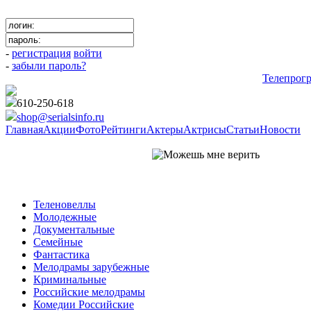
-
регистрация
войти
-
забыли пароль?
Телепрог
610-250-618
shop@serialsinfo.ru
Главная
Акции
Фото
Рейтинги
Актеры
Актрисы
Статьи
Новости
Российские мелодрамы
Теленовеллы
Молодежные
Документальные
Семейные
Фантастика
Мелодрамы зарубежные
Криминальные
Российские мелодрамы
Комедии Российские