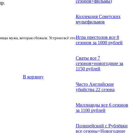
сезонов+фильмы)
др.
Коллекция Советских
мультфильмов
Игра престолов все 8
вницы мужа, которая сбежала. Устроил всё это
сезонов за 1000 рублей
Сваты все 7
сезонов+новогодние за
1150 рублей
В корзину
Чисто Английские
убийства 22 сезона
Миллиарды все 6 сезонов
за 1100 рублей
Полицейский с Рублёвки
все сезоны+Новогодние