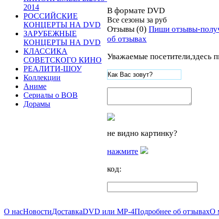
2014
В формате DVD
РОССИЙСКИЕ
Все сезоны за
руб
КОНЦЕРТЫ НА DVD
Отзывы (0)
Пиши отзывы-полу
ЗАРУБЕЖНЫЕ
об отзывах
КОНЦЕРТЫ НА DVD
КЛАССИКА
Уважаемые посетители,здесь п
СОВЕТСКОГО КИНО
РЕАЛИТИ-ШОУ
Коллекции
Аниме
Сериалы о ВОВ
Дорамы
не видно картинку?
нажмите
код:
О нас
Новости
Доставка
DVD или MP-4
Подробнее об отзывах
О 