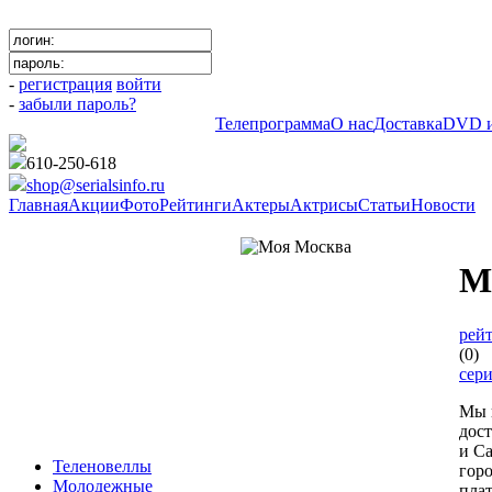
-
регистрация
войти
-
забыли пароль?
Телепрограмма
О нас
Доставка
DVD и
610-250-618
shop@serialsinfo.ru
Главная
Акции
Фото
Рейтинги
Актеры
Актрисы
Статьи
Новости
Молодежные
М
рейт
(0)
сер
Мы 
дос
и Са
Теленовеллы
гор
Молодежные
пла