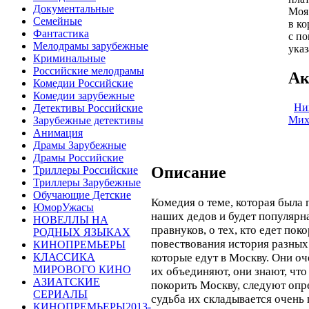
Документальные
Моя
Семейные
в ко
Фантастика
с п
Мелодрамы зарубежные
указ
Криминальные
Российские мелодрамы
Ак
Комедии Российские
Комедии зарубежные
Ни
Детективы Российские
Мих
Зарубежные детективы
Анимация
Драмы Зарубежные
Драмы Российские
Описание
Триллеры Российские
Триллеры Зарубежные
Обучающие Детские
Комедия о теме, которая была
ЮморУжасы
наших дедов и будет популярн
НОВЕЛЛЫ НА
правнуков, о тех, кто едет пок
РОДНЫХ ЯЗЫКАХ
повествования история разных
КИНОПРЕМЬЕРЫ
которые едут в Москву. Они оч
КЛАССИКА
МИРОВОГО КИНО
их объединяют, они знают, что
АЗИАТСКИЕ
покорить Москву, следуют опр
СЕРИАЛЫ
судьба их складывается очень
КИНОПРЕМЬЕРЫ2013-