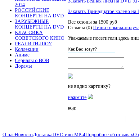
Заказать Бедная Лиза на DVD за 
2014
РОССИЙСКИЕ
Заказать Тринадцатое колено на 
КОНЦЕРТЫ НА DVD
ЗАРУБЕЖНЫЕ
Все сезоны за
1500 руб
КОНЦЕРТЫ НА DVD
Отзывы (0)
Пиши отзывы-получа
КЛАССИКА
Уважаемые посетители,здесь пиш
СОВЕТСКОГО КИНО
РЕАЛИТИ-ШОУ
Коллекции
Аниме
Сериалы о ВОВ
Дорамы
не видно картинку?
нажмите
код:
О нас
Новости
Доставка
DVD или MP-4
Подробнее об отзывах
О 