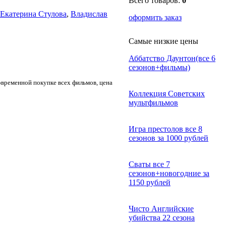
Всего товаров:
0
Екатерина Стулова
,
Владислав
оформить заказ
Самые низкие цены
Аббатство Даунтон(все 6
сезонов+фильмы)
овременной покупке всех фильмов, цена
Коллекция Советских
мультфильмов
Игра престолов все 8
сезонов за 1000 рублей
Сваты все 7
сезонов+новогодние за
1150 рублей
Чисто Английские
убийства 22 сезона