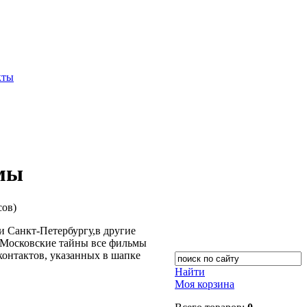
кты
ьмы
сов)
 Санкт-Петербургу,в другие
 Московские тайны все фильмы
 контактов, указанных в шапке
Найти
Моя корзина