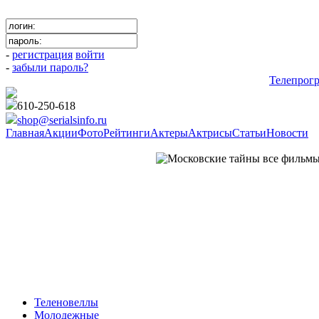
-
регистрация
войти
-
забыли пароль?
Телепрог
610-250-618
shop@serialsinfo.ru
Главная
Акции
Фото
Рейтинги
Актеры
Актрисы
Статьи
Новости
Детективы Российские
Теленовеллы
Молодежные