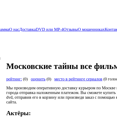
рамма
О нас
Доставка
DVD или MP-4
Отзывы
О мошенниках
Конта
Московские тайны все фил
рейтинг:
(0)
оценить
(0)
место в рейтинге сериалов
(0 голо
Мы производим оперативную доставку курьером по Москве и
города отправка наложенным платежом. Вы сможете купить
dvd, отправив его в корзину или произведя заказ с помощью
сайта.
Актёры: