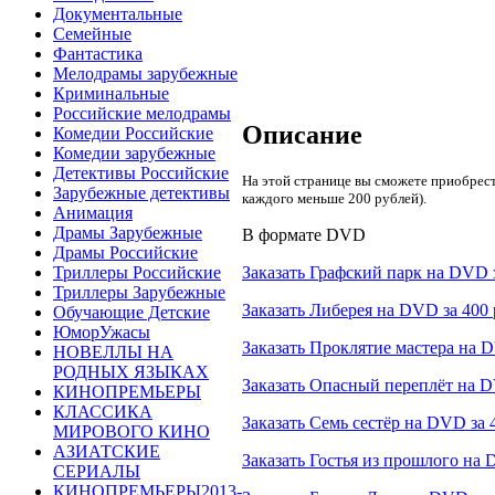
Документальные
Семейные
Фантастика
Мелодрамы зарубежные
Криминальные
Российские мелодрамы
Описание
Комедии Российские
Комедии зарубежные
Детективы Российские
На этой странице вы сможете приобрест
Зарубежные детективы
каждого меньше 200 рублей).
Анимация
Драмы Зарубежные
В формате DVD
Драмы Российские
Заказать Графский парк на DVD з
Триллеры Российские
Триллеры Зарубежные
Заказать Либерея на DVD за 400 
Обучающие Детские
ЮморУжасы
Заказать Проклятие мастера на D
НОВЕЛЛЫ НА
РОДНЫХ ЯЗЫКАХ
Заказать Опасный переплёт на D
КИНОПРЕМЬЕРЫ
КЛАССИКА
Заказать Семь сестёр на DVD за 
МИРОВОГО КИНО
АЗИАТСКИЕ
Заказать Гостья из прошлого на 
СЕРИАЛЫ
КИНОПРЕМЬЕРЫ2013-