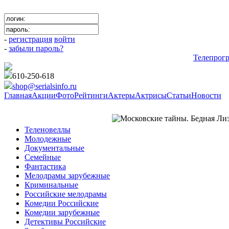
-
регистрация
войти
-
забыли пароль?
Телепрог
610-250-618
shop@serialsinfo.ru
Главная
Акции
Фото
Рейтинги
Актеры
Актрисы
Статьи
Новости
Детективы Российские
Теленовеллы
Молодежные
Документальные
Семейные
Фантастика
Мелодрамы зарубежные
Криминальные
Российские мелодрамы
Комедии Российские
Комедии зарубежные
Детективы Российские