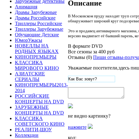
Зарубежные детективы
Описание
Анимация
Драмы Зарубежные
В Московском пруду находят труп сотру
Драмы Российские
обнаруживает широкий круг подозрева
Триллеры Российские
Триллеры Зарубежные
Это и продавец антикварного магазина, 
Обучающие Детские
версию выдвигает её бывший парень, ко
ЮморУжасы
НОВЕЛЛЫ НА
В формате DVD
РОДНЫХ ЯЗЫКАХ
Все сезоны за
400 руб
КИНОПРЕМЬЕРЫ
Отзывы (0)
Пиши отзывы-получа
КЛАССИКА
Уважаемые посетители,здесь пиш
МИРОВОГО КИНО
АЗИАТСКИЕ
СЕРИАЛЫ
КИНОПРЕМЬЕРЫ2013-
2014
РОССИЙСКИЕ
КОНЦЕРТЫ НА DVD
ЗАРУБЕЖНЫЕ
КОНЦЕРТЫ НА DVD
не видно картинку?
КЛАССИКА
СОВЕТСКОГО КИНО
нажмите
РЕАЛИТИ-ШОУ
Коллекции
код: