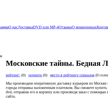
рамма
О нас
Доставка
DVD или MP-4
Отзывы
О мошенниках
Конта
Московские тайны. Бедная Л
рейтинг:
(0)
оценить
(0)
место в рейтинге сериалов
(0 голо
Мы производим оперативную доставку курьером по Москве и
города отправка наложенным платежом. Вы сможете купить 
dvd, отправив его в корзину или произведя заказ с помощью
сайта.