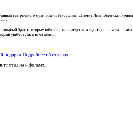
дницы театрального музея имени Бахрушина. Её зовут Лиза. Вяземская начинае
емых.
и сводный брат, с которым шёл спор за наследство, а ведь героиня могла и са
торый ушёл от Лизы из-за денег.
й подарки
Подробнее об отзывах
ите отзывы о фильме.