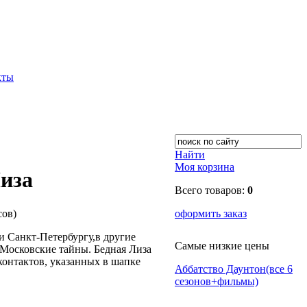
кты
Найти
Моя корзина
иза
Всего товаров:
0
сов)
оформить заказ
 Санкт-Петербургу,в другие
Самые низкие цены
Московские тайны. Бедная Лиза
 контактов, указанных в шапке
Аббатство Даунтон(все 6
сезонов+фильмы)