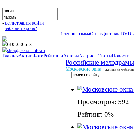
-
регистрация
войти
-
забыли пароль?
Телепрограмма
О нас
Доставка
DVD и
610-250-618
shop@serialsinfo.ru
Главная
Акции
Фото
Рейтинги
Актеры
Актрисы
Статьи
Новости
Российские мелодрамы
Московские окна
cкачать на мобиль
Просмотров: 592
Рейтинг: 0%