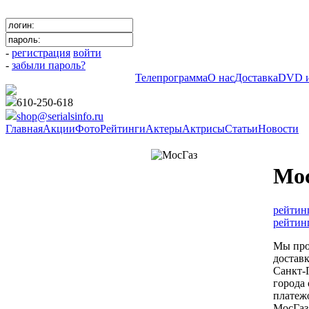
-
регистрация
войти
-
забыли пароль?
Телепрограмма
О нас
Доставка
DVD и
610-250-618
shop@serialsinfo.ru
Главная
Акции
Фото
Рейтинги
Актеры
Актрисы
Статьи
Новости
Детективы Российские
Мо
рейтин
рейтин
Мы про
достав
Санкт-
города
платеж
МосГаз 