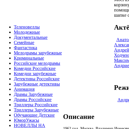
корзину
помощь
шапке с
Акт
Теленовеллы
Молодежные
Документальные
Анато
Семейные
Алекса
Фантастика
Андрей
Мелодрамы зарубежные
Ходчен
Криминальные
Максим
Российские мелодрамы
Андрие
Комедии Российские
Комедии зарубежные
Детективы Российские
Зарубежные детективы
Режи
Анимация
Драмы Зарубежные
Драмы Российские
Андр
Триллеры Российские
Триллеры Зарубежные
Обучающие Детские
Описание
ЮморУжасы
НОВЕЛЛЫ НА
1962 год. Москва. Владимир Ионесян,