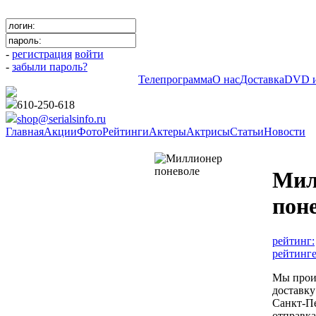
-
регистрация
войти
-
забыли пароль?
Телепрограмма
О нас
Доставка
DVD и
610-250-618
shop@serialsinfo.ru
Главная
Акции
Фото
Рейтинги
Актеры
Актрисы
Статьи
Новости
Российские мелодрамы
Мил
пон
рейтинг:
рейтинге
Мы прои
доставку
Санкт-Пе
отправк