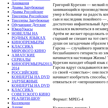
Анимация
Григорий Курехин — мелкий п
Драмы Зарубежные
занимающийся производством 
Драмы Российские
умер в больнице на радость к
Триллеры Российские
сын и наследник покойного — 
Триллеры Зарубежные
достаточно инфантильный Арт
Обучающие Детские
отказался включиться в незав
ЮморУжасы
Артём не желает продолжать о
НОВЕЛЛЫ НА
РОДНЫХ ЯЗЫКАХ
старший не спешит на тот свет:
КИНОПРЕМЬЕРЫ
души он загадочным образом 
КЛАССИКА
Гарсиа — случайного приятеля
МИРОВОГО КИНО
бесшабашного гитариста из эле
АЗИАТСКИЕ
начинается настоящая Жизнь! 
СЕРИАЛЫ
Курехин находит общий язык с
КИНОПРЕМЬЕРЫ2013-
Гарсиа вдруг складываются в
2014
со своей «совестью»: они пос
РОССИЙСКИЕ
начинает изобретать способы,
КОНЦЕРТЫ НА DVD
ЗАРУБЕЖНЫЕ
отвязаться от «непрошенного 
КОНЦЕРТЫ НА DVD
КЛАССИКА
СОВЕТСКОГО КИНО
РЕАЛИТИ-ШОУ
Формат: MPEG-4
Коллекции
Аниме
Количество дисков: 1