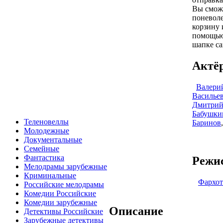
Вы смож
поневоле
корзину 
помощью 
шапке са
Актё
Валери
Василье
Дмитрий
Бабушки
Теленовеллы
Баринов
,
Молодежные
Документальные
Семейные
Фантастика
Режис
Мелодрамы зарубежные
Криминальные
Фархот
Российские мелодрамы
Комедии Российские
Комедии зарубежные
Описание
Детективы Российские
Зарубежные детективы