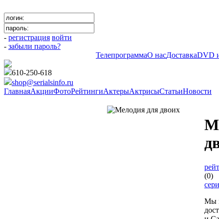
-
регистрация
войти
-
забыли пароль?
Телепрограмма
О нас
Доставка
DVD и
610-250-618
shop@serialsinfo.ru
Главная
Акции
Фото
Рейтинги
Актеры
Актрисы
Статьи
Новости
Российские мелодрамы
М
д
рейт
(0)
сер
Мы 
дос
и Са