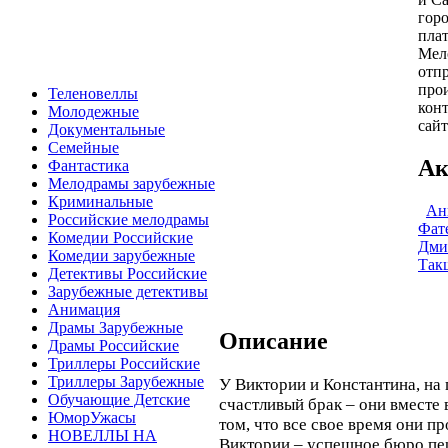
гор
пла
Мело
отпр
про
Теленовеллы
конт
Молодежные
сайт
Документальные
Семейные
Ак
Фантастика
Мелодрамы зарубежные
Криминальные
Ан
Российские мелодрамы
Фат
Комедии Российские
Дми
Комедии зарубежные
Так
Детективы Российские
Зарубежные детективы
Анимация
Драмы Зарубежные
Описание
Драмы Российские
Триллеры Российские
Триллеры Зарубежные
У Виктории и Константина, на 
Обучающие Детские
счастливый брак – они вместе в
ЮморУжасы
том, что все свое время они пр
НОВЕЛЛЫ НА
Виктории – успешное бюро пер