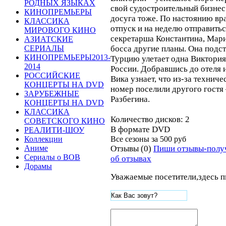
РОДНЫХ ЯЗЫКАХ
свой судостроительный бизнес.
КИНОПРЕМЬЕРЫ
досуга тоже. По настоянию вр
КЛАССИКА
отпуск и на неделю отправитьс
МИРОВОГО КИНО
секретарша Константина, Марин
АЗИАТСКИЕ
босса другие планы. Она подстр
СЕРИАЛЫ
КИНОПРЕМЬЕРЫ2013-
Турцию улетает одна Виктория,
2014
России. Добравшись до отеля 
РОССИЙСКИЕ
Вика узнает, что из-за техниче
КОНЦЕРТЫ НА DVD
номер поселили другого гостя
ЗАРУБЕЖНЫЕ
Разбегина.
КОНЦЕРТЫ НА DVD
КЛАССИКА
Количество дисков: 2
СОВЕТСКОГО КИНО
В формате DVD
РЕАЛИТИ-ШОУ
Все сезоны за
500 руб
Коллекции
Отзывы (0)
Пиши отзывы-полу
Аниме
Сериалы о ВОВ
об отзывах
Дорамы
Уважаемые посетители,здесь п