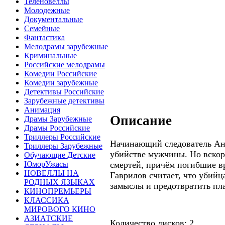
Теленовеллы
Молодежные
Документальные
Семейные
Фантастика
Мелодрамы зарубежные
Криминальные
Российские мелодрамы
Комедии Российские
Комедии зарубежные
Детективы Российские
Зарубежные детективы
Анимация
Описание
Драмы Зарубежные
Драмы Российские
Триллеры Российские
Начинающий следователь Анд
Триллеры Зарубежные
убийстве мужчины. Но вскор
Обучающие Детские
смертей, причём погибшие вр
ЮморУжасы
НОВЕЛЛЫ НА
Гаврилов считает, что убийца
РОДНЫХ ЯЗЫКАХ
замыслы и предотвратить пл
КИНОПРЕМЬЕРЫ
КЛАССИКА
МИРОВОГО КИНО
АЗИАТСКИЕ
Количество дисков: 2