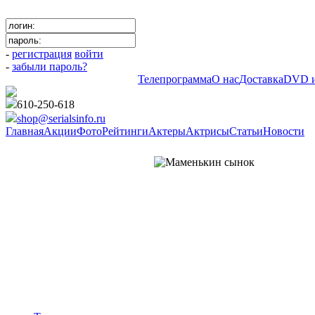
-
регистрация
войти
-
забыли пароль?
Телепрограмма
О нас
Доставка
DVD и
610-250-618
shop@serialsinfo.ru
Главная
Акции
Фото
Рейтинги
Актеры
Актрисы
Статьи
Новости
Криминальные