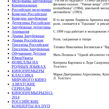
"Гостья из будущего" (1984) сыграл
Мелодрамы зарубежные
фильмах-сказках: "Умные вещи" (1973
Криминальные
волшебника" (1984), школьной мело
Российские мелодрамы
автомобиль" (1993).
Комедии Российские
Комедии зарубежные
В то же время Людмила Аринина вир
Детективы Российские
роли, снимается в "Ералаше" и рекл
Зарубежные детективы
Анимация
С 1999 года работает в молодежном 
Драмы Зарубежные
Роли, сыгранные в театре:
Драмы Российские
Триллеры Российские
Татьяна Николаевна Богаевская в "Ва
Триллеры Зарубежные
Обучающие Детские
Мать Полины в "Одной абсолютно сч
ЮморУжасы
НОВЕЛЛЫ НА
Катерина Карловна и Леди Сазерленд
РОДНЫХ ЯЗЫКАХ
Толстого
КИНОПРЕМЬЕРЫ
Марья Дмитриевна Ахросимова, Кати
КЛАССИКА
Л. Толстого
МИРОВОГО КИНО
АЗИАТСКИЕ
СЕРИАЛЫ
КИНОПРЕМЬЕРЫ2013-
2014
РОССИЙСКИЕ
КОНЦЕРТЫ НА DVD