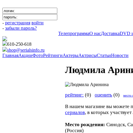
-
регистрация
войти
-
забыли пароль?
Телепрограмма
О нас
Доставка
DVD и
610-250-618
shop@serialsinfo.ru
Главная
Акции
Фото
Рейтинги
Актеры
Актрисы
Статьи
Новости
Людмила Арин
рейтинг:
(0)
оценить
(0)
место 
В нашем магазине вы можете 
сериалов
, в которых участвуе
Место рождения:
Синодск, Са
(Россия)