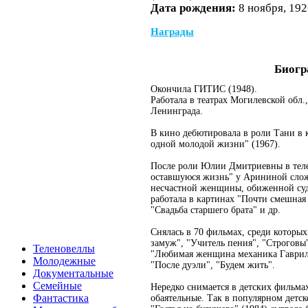
Дата рождения:
8 ноября, 192
Награды
Биогр
Окончила ГИТИС (1948).
Работала в театрах Могилевской обл.
Ленинграда.
В кино дебютировала в роли Тани в
одной молодой жизни" (1967).
После роли Юлии Дмитриевны в тел
оставшуюся жизнь" у Арининой слож
несчастной женщины, обиженной суд
работала в картинах "Почти смешная 
"Свадьба старшего брата" и др.
Снялась в 70 фильмах, среди которы
замуж", "Учитель пения", "Строговы"
Теленовеллы
"Любимая женщина механика Гаврило
Молодежные
"После дуэли", "Будем жить".
Документальные
Семейные
Нередко снимается в детских фильма
Фантастика
обаятельные. Так в популярном детс