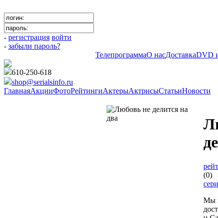
-
регистрация
войти
-
забыли пароль?
Телепрограмма
О нас
Доставка
DVD и
610-250-618
shop@serialsinfo.ru
Главная
Акции
Фото
Рейтинги
Актеры
Актрисы
Статьи
Новости
Российские мелодрамы
Л
д
рейт
(0)
сер
Мы 
дос
и Са