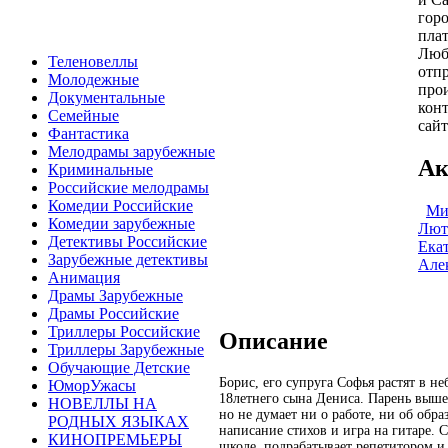
гор
пла
Любо
Теленовеллы
отпр
Молодежные
про
Документальные
конт
Семейные
сайт
Фантастика
Мелодрамы зарубежные
Ак
Криминальные
Российские мелодрамы
Комедии Российские
Ми
Комедии зарубежные
Лют
Детективы Российские
Ека
Зарубежные детективы
Але
Анимация
Драмы Зарубежные
Драмы Российские
Триллеры Российские
Описание
Триллеры Зарубежные
Обучающие Детские
Борис, его супруга Софья растят в 
ЮморУжасы
18летнего сына Дениса. Парень вышел
НОВЕЛЛЫ НА
но не думает ни о работе, ни об обра
РОДНЫХ ЯЗЫКАХ
написание стихов и игра на гитаре. 
КИНОПРЕМЬЕРЫ
школе, подрабатывает репетитором и