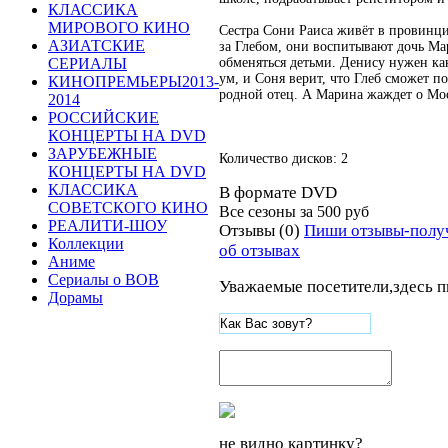
КЛАССИКА
МИРОВОГО КИНО
Сестра Сони Раиса живёт в провинц
АЗИАТСКИЕ
за Глебом, они воспитывают дочь М
обменяться детьми. Денису нужен как
СЕРИАЛЫ
ум, и Соня верит, что Глеб сможет п
КИНОПРЕМЬЕРЫ2013-
родной отец. А Марина жаждет о Мо
2014
РОССИЙСКИЕ
КОНЦЕРТЫ НА DVD
ЗАРУБЕЖНЫЕ
Количество дисков: 2
КОНЦЕРТЫ НА DVD
КЛАССИКА
В формате DVD
СОВЕТСКОГО КИНО
Все сезоны за
500 руб
РЕАЛИТИ-ШОУ
Отзывы (0)
Пиши отзывы-полу
Коллекции
об отзывах
Аниме
Сериалы о ВОВ
Уважаемые посетители,здесь п
Дорамы
не видно картинку?