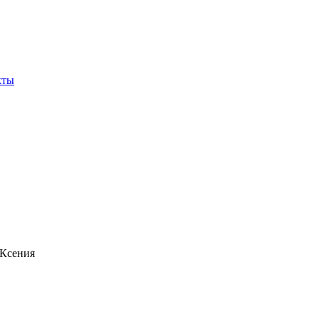
кты
 Ксения