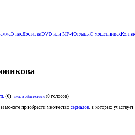
рамма
О нас
Доставка
DVD или MP-4
Отзывы
О мошенниках
Конта
овикова
ть
(0)
(0 голосов)
место в рейтинге актрис
вы можете приобрести множество
сериалов
, в которых участвует