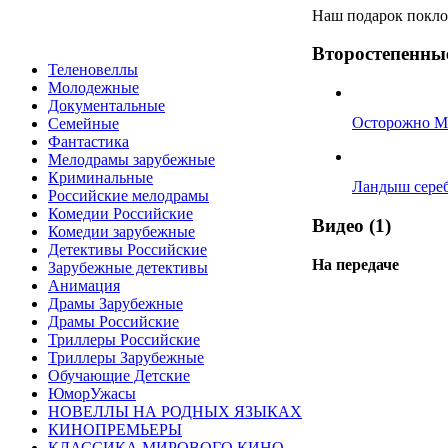
Наш подарок покл
Второстепенные
Теленовеллы
Молодежные
Документальные
Осторожно М
Семейные
Фантастика
Мелодрамы зарубежные
Криминальные
Ландыш сере
Российские мелодрамы
Комедии Российские
Видео (1)
Комедии зарубежные
Детективы Российские
На передаче
Зарубежные детективы
Анимация
Драмы Зарубежные
Драмы Российские
Триллеры Российские
Триллеры Зарубежные
Обучающие Детские
ЮморУжасы
НОВЕЛЛЫ НА РОДНЫХ ЯЗЫКАХ
КИНОПРЕМЬЕРЫ
КЛАССИКА МИРОВОГО КИНО