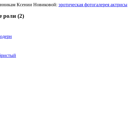
онникам Ксении Новиковой:
эротическая фотогалерея актрисы
 роли (2)
одерн
бристый