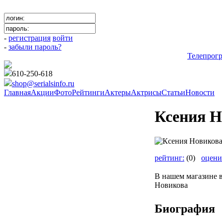
-
регистрация
войти
-
забыли пароль?
Телепрог
610-250-618
shop@serialsinfo.ru
Главная
Акции
Фото
Рейтинги
Актеры
Актрисы
Статьи
Новости
Ксения Н
рейтинг:
(0)
оцени
В нашем магазине 
Новикова
Биография