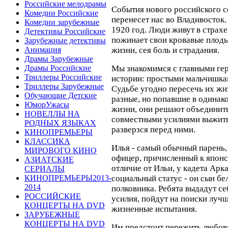
Российские мелодрамы
События нового российского 
Комедии Российские
перенесет нас во Владивосток
Комедии зарубежные
1920 год. Люди живут в страхе
Детективы Российские
пожинает свои кровавые плоды
Зарубежные детективы
жизни, сея боль и страдания.
Анимация
Драмы Зарубежные
Мы знакомимся с главными гер
Драмы Российские
Триллеры Российские
истории: простыми мальчишка
Триллеры Зарубежные
Судьбе угодно пересечь их жи
Обучающие Детские
разные, но попавшие в одинак
ЮморУжасы
жизни, они решают объединить
НОВЕЛЛЫ НА
совместными усилиями выжить 
РОДНЫХ ЯЗЫКАХ
разверзся перед ними.
КИНОПРЕМЬЕРЫ
КЛАССИКА
Илья - самый обычный парень, 
МИРОВОГО КИНО
офицер, причисленный к японс
АЗИАТСКИЕ
отличие от Ильи, у кадета Арк
СЕРИАЛЫ
социальный статус - он сын бе
КИНОПРЕМЬЕРЫ2013-
2014
полковника. Ребята выдадут се
РОССИЙСКИЕ
усилия, пойдут на поиски луч
КОНЦЕРТЫ НА DVD
жизненные испытания.
ЗАРУБЕЖНЫЕ
КОНЦЕРТЫ НА DVD
Им предстоит пережить любов