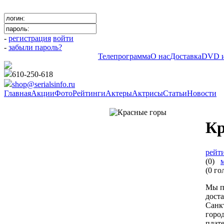
-
регистрация
войти
-
забыли пароль?
Телепрограмма
О нас
Доставка
DVD и
610-250-618
shop@serialsinfo.ru
Главная
Акции
Фото
Рейтинги
Актеры
Актрисы
Статьи
Новости
Российские мелодрамы
Кр
рейт
(0)
(0 го
Мы п
дост
Санк
горо
плат