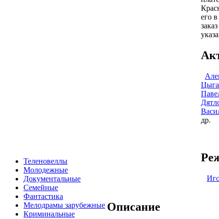
Крас
его в
заказ
указа
Ак
Але
Цыга
Паве
Дятл
Васи
др.
Реж
Теленовеллы
Молодежные
Иго
Документальные
Семейные
Фантастика
Описание
Мелодрамы зарубежные
Криминальные