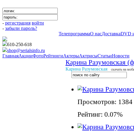
-
регистрация
войти
-
забыли пароль?
Телепрограмма
О нас
Доставка
DVD и
610-250-618
shop@serialsinfo.ru
Главная
Акции
Фото
Рейтинги
Актеры
Актрисы
Статьи
Новости
Карина Разумовская (ф
Карина Разумовская
cкачать на моб
Просмотров: 1384
Рейтинг: 0.07%