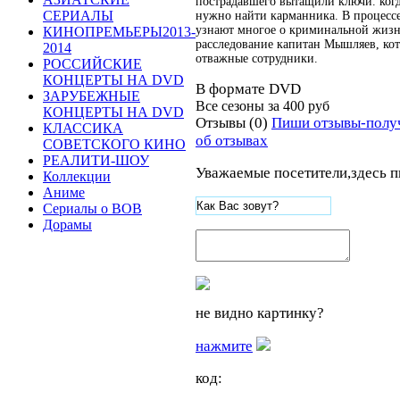
пострадавшего вытащили ключи. когд
СЕРИАЛЫ
нужно найти карманника. В процессе
узнают многое о криминальной жизн
КИНОПРЕМЬЕРЫ2013-
расследование капитан Мышляев, ко
2014
отважные сотрудники.
РОССИЙСКИЕ
КОНЦЕРТЫ НА DVD
В формате DVD
ЗАРУБЕЖНЫЕ
Все сезоны за
400 руб
КОНЦЕРТЫ НА DVD
Отзывы (0)
Пиши отзывы-полу
КЛАССИКА
об отзывах
СОВЕТСКОГО КИНО
РЕАЛИТИ-ШОУ
Уважаемые посетители,здесь п
Коллекции
Аниме
Сериалы о ВОВ
Дорамы
не видно картинку?
нажмите
код: