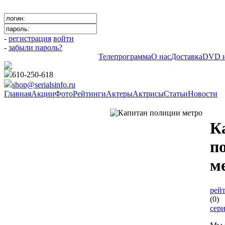
-
регистрация
войти
-
забыли пароль?
Телепрограмма
О нас
Доставка
DVD и
610-250-618
shop@serialsinfo.ru
Главная
Акции
Фото
Рейтинги
Актеры
Актрисы
Статьи
Новости
Детективы Российские
К
п
м
рейт
(0)
сер