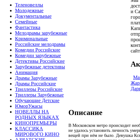
Мы 
Теленовеллы
дос
Молодежные
и Са
Документальные
гор
Семейные
пла
Фантастика
Кап
Мелодрамы зарубежные
отпр
Криминальные
про
Российские мелодрамы
конт
Комедии Российские
сайт
Комедии зарубежные
Детективы Российские
Ак
Зарубежные детективы
Анимация
Ма
Драмы Зарубежные
Жар
Драмы Российские
Дар
Триллеры Российские
Триллеры Зарубежные
Обучающие Детские
ЮморУжасы
Описание
НОВЕЛЛЫ НА
РОДНЫХ ЯЗЫКАХ
КИНОПРЕМЬЕРЫ
В Московском метро происходит нео
КЛАССИКА
не удалось установить личность умер
МИРОВОГО КИНО
вещей при нём не было. Девушка Ксю
АЗИАТСКИЕ