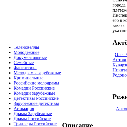
города
платеж
Инспек
его в 
заказ 
указан
Акт
Теленовеллы
Молодежные
Олег 
Документальные
Аптовц
Семейные
Куварз
Фантастика
Никита
Мелодрамы зарубежные
Родоно
Криминальные
Российские мелодрамы
Комедии Российские
Комедии зарубежные
Режи
Детективы Российские
Зарубежные детективы
Анимация
Анто
Драмы Зарубежные
Драмы Российские
Триллеры Российские
Описание