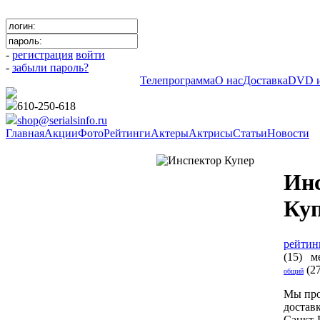
-
регистрация
войти
-
забыли пароль?
Телепрограмма
О нас
Доставка
DVD и
610-250-618
shop@serialsinfo.ru
Главная
Акции
Фото
Рейтинги
Актеры
Актрисы
Статьи
Новости
Криминальные
Ин
Ку
рейтин
(15) м
(2
общий
Мы про
достав
Санкт-