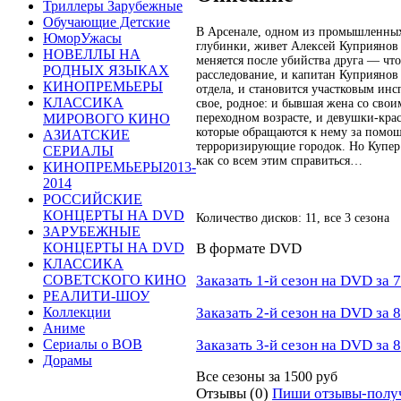
Триллеры Зарубежные
Обучающие Детские
В Арсенале, одном из промышленных
ЮморУжасы
глубинки, живет Алексей Куприянов
НОВЕЛЛЫ НА
меняется после убийства друга — чт
РОДНЫХ ЯЗЫКАХ
расследование, и капитан Куприянов
КИНОПРЕМЬЕРЫ
отдела, и становится участковым инс
КЛАССИКА
свое, родное: и бывшая жена со сво
переходном возрасте, и девушки-кра
МИРОВОГО КИНО
которые обращаются к нему за помощ
АЗИАТСКИЕ
терроризирующие городок. Но Купер н
СЕРИАЛЫ
как со всем этим справиться…
КИНОПРЕМЬЕРЫ2013-
2014
РОССИЙСКИЕ
КОНЦЕРТЫ НА DVD
Количество дисков: 11, все 3 сезона
ЗАРУБЕЖНЫЕ
В формате DVD
КОНЦЕРТЫ НА DVD
КЛАССИКА
Заказать 1-й сезон на DVD за 7
СОВЕТСКОГО КИНО
РЕАЛИТИ-ШОУ
Заказать 2-й сезон на DVD за 8
Коллекции
Аниме
Заказать 3-й сезон на DVD за 8
Сериалы о ВОВ
Дорамы
Все сезоны за
1500 руб
Отзывы (0)
Пиши отзывы-полу