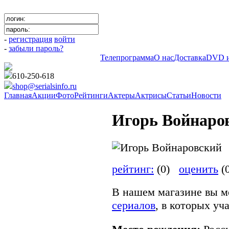
-
регистрация
войти
-
забыли пароль?
Телепрограмма
О нас
Доставка
DVD и
610-250-618
shop@serialsinfo.ru
Главная
Акции
Фото
Рейтинги
Актеры
Актрисы
Статьи
Новости
Игорь Войнаро
рейтинг:
(0)
оценить
(
В нашем магазине вы м
сериалов
, в которых уч