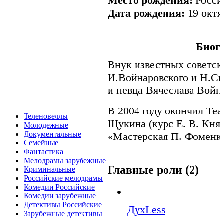
Место рождения:
Росс
Дата рождения:
19 октя
Био
Внук известных советс
И.Войнаровского и Н.С
и певца Вячеслава Войн
В 2004 году окончил Те
Теленовеллы
Щукина (курс Е. В. Княз
Молодежные
Документальные
«Мастерская П. Фомен
Семейные
Фантастика
Мелодрамы зарубежные
Главные роли (2)
Криминальные
Российские мелодрамы
Комедии Российские
Комедии зарубежные
Детективы Российские
ДухLess
Зарубежные детективы