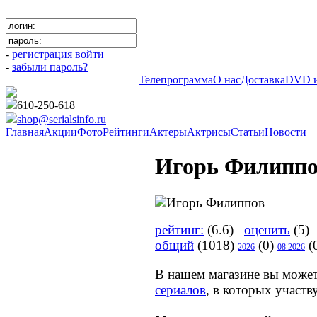
-
регистрация
войти
-
забыли пароль?
Телепрограмма
О нас
Доставка
DVD и
610-250-618
shop@serialsinfo.ru
Главная
Акции
Фото
Рейтинги
Актеры
Актрисы
Статьи
Новости
Игорь Филипп
рейтинг:
(6.6)
оценить
(5) 
общий
(1018)
(0)
(
2026
08.2026
В нашем магазине вы може
сериалов
, в которых участ