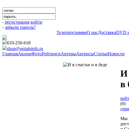
-
регистрация
войти
-
забыли пароль?
Телепрограмма
О нас
Доставка
DVD и
610-250-618
shop@serialsinfo.ru
Главная
Акции
Фото
Рейтинги
Актеры
Актрисы
Статьи
Новости
Российские мелодрамы
И 
в 
рейт
(0)
сер
Мы 
дос
и Са