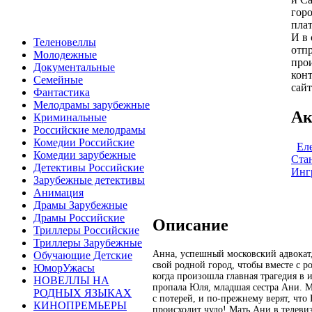
гор
пла
И в 
Теленовеллы
отпр
Молодежные
про
Документальные
конт
Семейные
сайт
Фантастика
Мелодрамы зарубежные
Ак
Криминальные
Российские мелодрамы
Комедии Российские
Ел
Комедии зарубежные
Ста
Детективы Российские
Инг
Зарубежные детективы
Анимация
Драмы Зарубежные
Драмы Российские
Описание
Триллеры Российские
Триллеры Зарубежные
Анна, успешный московский адвокат,
Обучающие Детские
свой родной город, чтобы вместе с р
ЮморУжасы
когда произошла главная трагедия в и
НОВЕЛЛЫ НА
пропала Юля, младшая сестра Ани. М
РОДНЫХ ЯЗЫКАХ
с потерей, и по-прежнему верят, чт
КИНОПРЕМЬЕРЫ
происходит чудо! Мать Ани в телев