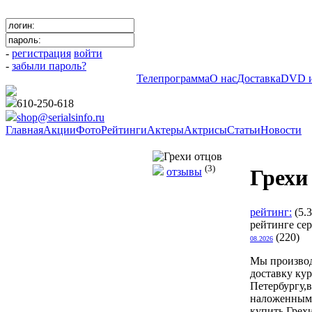
-
регистрация
войти
-
забыли пароль?
Телепрограмма
О нас
Доставка
DVD и
610-250-618
shop@serialsinfo.ru
Главная
Акции
Фото
Рейтинги
Актеры
Актрисы
Статьи
Новости
Российские мелодрамы
(3)
Грехи
отзывы
рейтинг:
(5.
рейтинге се
(220)
08.2026
Мы произво
доставку ку
Петербургу,в
наложенным
купить Грехи