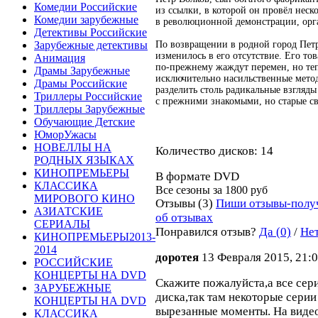
Комедии Российские
из ссылки, в которой он провёл неско
Комедии зарубежные
в революционной демонстрации, орг
Детективы Российские
По возвращении в родной город Петр
Зарубежные детективы
изменилось в его отсутствие. Его т
Анимация
по-прежнему жаждут перемен, но те
Драмы Зарубежные
исключительно насильственные мето
Драмы Российские
разделить столь радикальные взгляд
Триллеры Российские
с прежними знакомыми, но старые св
Триллеры Зарубежные
Обучающие Детские
ЮморУжасы
НОВЕЛЛЫ НА
Количество дисков: 14
РОДНЫХ ЯЗЫКАХ
КИНОПРЕМЬЕРЫ
В формате DVD
КЛАССИКА
Все сезоны за
1800 руб
МИРОВОГО КИНО
Отзывы (3)
Пиши отзывы-полу
АЗИАТСКИЕ
об отзывах
СЕРИАЛЫ
Понравился отзыв?
Да (0)
/
Нет
КИНОПРЕМЬЕРЫ2013-
2014
доротея
13 Февраля 2015, 21:
РОССИЙСКИЕ
КОНЦЕРТЫ НА DVD
Скажите пожалуйста,а все сер
ЗАРУБЕЖНЫЕ
диска,так там некоторые серии 
КОНЦЕРТЫ НА DVD
вырезанные моменты. На видео
КЛАССИКА