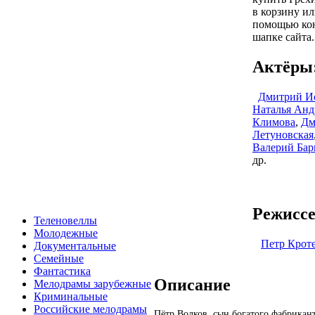
в корзину ил
помощью кон
шапке сайта.
Актёры
Дмитрий И
Наталья Анд
Климова
,
Дм
Летуновская
Валерий Бар
др.
Режиссе
Теленовеллы
Молодежные
Петр Крот
Документальные
Семейные
Фантастика
Описание
Мелодрамы зарубежные
Криминальные
Российские мелодрамы
Пётр Волков, сын богатого фабрикан