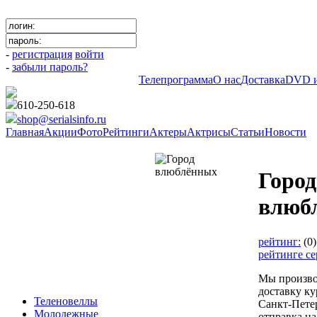
-
регистрация
войти
-
забыли пароль?
Телепрограмма
О нас
Доставка
DVD и
610-250-618
shop@serialsinfo.ru
Главная
Акции
Фото
Рейтинги
Актеры
Актрисы
Статьи
Новости
Российские мелодрамы
Город
влюб
рейтинг:
(0
рейтинге с
Мы произв
доставку к
Теленовеллы
Санкт-Петер
Молодежные
отправка н