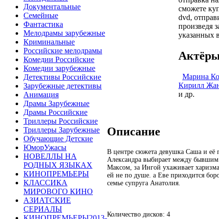
Документальные
сможете ку
Семейные
dvd, отправ
Фантастика
произведя з
Мелодрамы зарубежные
указанных в
Криминальные
Российские мелодрамы
Актёры
Комедии Российские
Комедии зарубежные
Марина К
Детективы Российские
Кирилл Жа
Зарубежные детективы
и др.
Анимация
Драмы Зарубежные
Драмы Российские
Триллеры Российские
Описание
Триллеры Зарубежные
Обучающие Детские
ЮморУжасы
В центре сюжета девушка Саша и её 
НОВЕЛЛЫ НА
Александра выбирает между бывши
РОДНЫХ ЯЗЫКАХ
Максом, за Ингой ухаживает харизм
КИНОПРЕМЬЕРЫ
ей не по душе. а Еве приходится бор
КЛАССИКА
семье супруга Анатолия.
МИРОВОГО КИНО
АЗИАТСКИЕ
СЕРИАЛЫ
Количество дисков: 4
КИНОПРЕМЬЕРЫ2013-