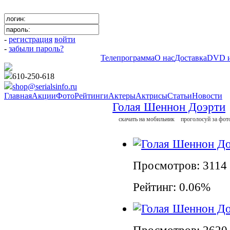
-
регистрация
войти
-
забыли пароль?
Телепрограмма
О нас
Доставка
DVD и
610-250-618
shop@serialsinfo.ru
Главная
Акции
Фото
Рейтинги
Актеры
Актрисы
Статьи
Новости
Голая Шеннон Доэрти
cкачать на мобильник
проголосуй за фо
Просмотров: 3114
Рейтинг: 0.06%