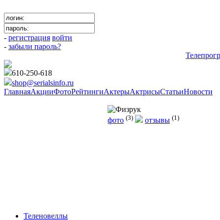
-
регистрация
войти
-
забыли пароль?
Телепрог
610-250-618
shop@serialsinfo.ru
Главная
Акции
Фото
Рейтинги
Актеры
Актрисы
Статьи
Новости
Комедии Российские
(3)
(1)
фото
отзывы
Теленовеллы