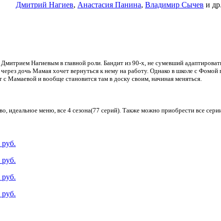
Дмитрий Нагиев
,
Анастасия Панина
,
Владимир Сычев
и др
митрием Нагиевым в главной роли. Бандит из 90-х, не сумевший адаптировать
 И через дочь Мамая хочет вернуться к нему на работу. Однако в школе с Фомой
 с Мамаевой и вообще становится там в доску своим, начиная меняться.
во, идеальное меню, все 4 сезона(77 серий). Также можно приобрести все сери
 руб.
 руб.
 руб.
 руб.