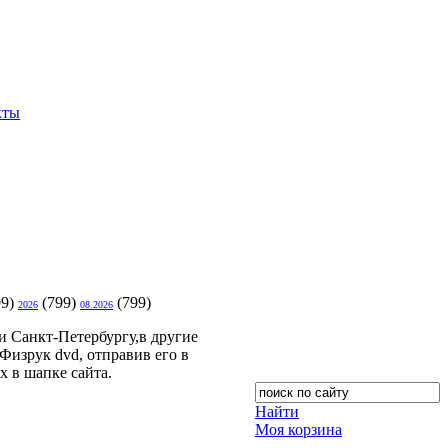
кты
99)
(799)
(799)
2026
08.2026
 Санкт-Петербургу,в другие
изрук dvd, отправив его в
х в шапке сайта.
Найти
Моя корзина