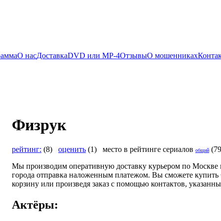
рамма
О нас
Доставка
DVD или MP-4
Отзывы
О мошенниках
Конта
Физрук
рейтинг:
(8)
оценить
(1) место в рейтинге сериалов
(7
общий
Мы производим оперативную доставку курьером по Москве и
города отправка наложенным платежом. Вы сможете купить Ф
корзину или произведя заказ с помощью контактов, указанны
Актёры: