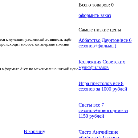
.
Всего товаров:
0
оформить заказ
Самые низкие цены
ся к нулевым, уволенный хозяином, идёт
Аббатство Даунтон(все 6
 происходит многое, он впервые в жизни
сезонов+фильмы)
Коллекция Советских
мультфильмов
и в формате divx по максимально низкой цене
Игра престолов все 8
сезонов за 1000 рублей
Сваты все 7
сезонов+новогодние за
1150 рублей
В корзину
Чисто Английские
убийства 22 сезона