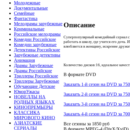
Молодежные
Документальные
Семейные
Фантастика
Описание
Мелодрамы зарубежные
Криминальные
Российские мелодрамы
Суперпопулярный комедийный сериал с Д
Комедии Российские
работать в школу, где учится его дочь.
Комедии зарубежные
влюбляется в женщину, искренне дружит
Детективы Российские
Зарубежные детективы
Анимация
Количество дисков:16, идеальное качест
Драмы Зарубежные
Драмы Российские
В формате DVD
Триллеры Российские
Триллеры Зарубежные
Заказать 1-й сезон на DVD за 750
Обучающие Детские
ЮморУжасы
Заказать 2-й сезон на DVD за 750
НОВЕЛЛЫ НА
РОДНЫХ ЯЗЫКАХ
Заказать 3-й сезон на DVD за 750
КИНОПРЕМЬЕРЫ
КЛАССИКА
Заказать 4-й сезон на DVD за 700
МИРОВОГО КИНО
АЗИАТСКИЕ
Все сезоны за
1850 руб
СЕРИАЛЫ
В формате MPEG-4 (DivX/XviD)