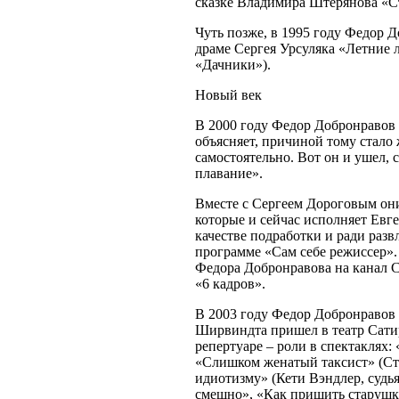
сказке Владимира Штерянова «С
Чуть позже, в 1995 году Федор 
драме Сергея Урсуляка «Летние 
«Дачники»).
Новый век
В 2000 году Федор Добронравов
объясняет, причиной тому стало
самостоятельно. Вот он и ушел, 
плавание».
Вместе с Сергеем Дороговым он
которые и сейчас исполняет Евге
качестве подработки и ради разв
программе «Сам себе режиссер».
Федора Добронравова на канал С
«6 кадров».
В 2003 году Федор Добронравов
Ширвиндта пришел в театр Сатиры
репертуаре – роли в спектаклях:
«Слишком женатый таксист» (Ст
идиотизму» (Кети Вэндлер, судь
смешно», «Как пришить старушку