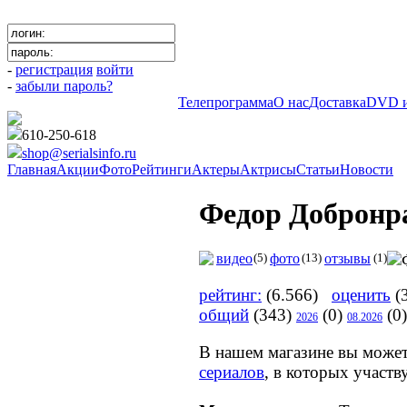
-
регистрация
войти
-
забыли пароль?
Телепрограмма
О нас
Доставка
DVD и
610-250-618
shop@serialsinfo.ru
Главная
Акции
Фото
Рейтинги
Актеры
Актрисы
Статьи
Новости
Федор Добронр
видео
(5)
фото
(13)
отзывы
(1)
рейтинг:
(6.566)
оценить
(3
общий
(343)
(0)
(0)
2026
08.2026
В нашем магазине вы може
сериалов
, в которых участ