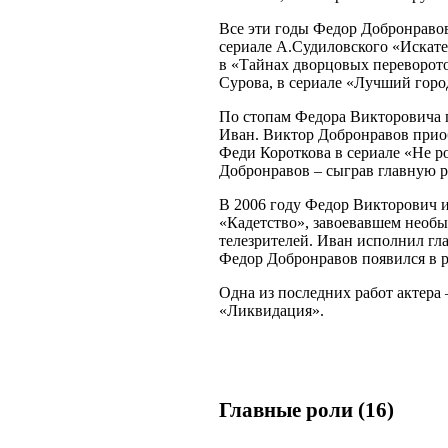
Все эти годы Федор Добронравов
сериале А.Судиловского «Искате
в «Тайнах дворцовых переворо
Сурова, в сериале «Лучший город
По стопам Федора Викторовича 
Иван. Виктор Добронравов приоб
Феди Короткова в сериале «Не р
Добронравов – сыграв главную р
В 2006 году Федор Викторович и
«Кадетство», завоевавшем необ
телезрителей. Иван исполнил гл
Федор Добронравов появился в р
Одна из последних работ актера 
«Ликвидация».
Главные роли (16)