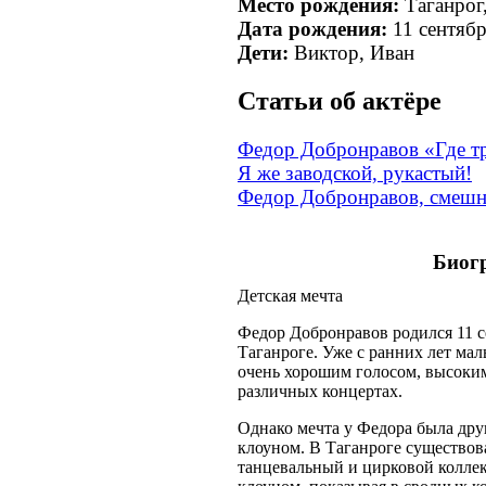
Место рождения:
Таганрог
Дата рождения:
11 сентяб
Дети:
Виктор, Иван
Cтатьи об актёре
Федор Добронравов «Где тр
Я же заводской, рукастый!
Федор Добронравов, смешн
Биог
Детская мечта
Федор Добронравов родился 11 се
Таганроге. Уже с ранних лет маль
очень хорошим голосом, высоким
различных концертах.
Однако мечта у Федора была друг
клоуном. В Таганроге существов
танцевальный и цирковой коллек