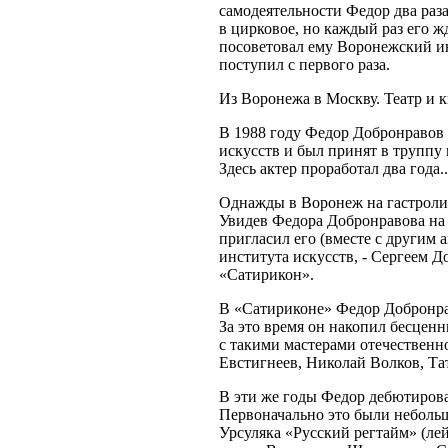
самодеятельности Федор два раза
в цирковое, но каждый раз его ж
посоветовал ему Воронежский ин
поступил с первого раза.
Из Воронежа в Москву. Театр и 
В 1988 году Федор Добронравов
искусств и был принят в труппу
Здесь актер проработал два года..
Однажды в Воронеж на гастроли
Увидев Федора Добронравова на 
пригласил его (вместе с другим
института искусств, - Сергеем Д
«Сатирикон».
В «Сатириконе» Федор Добронрав
За это время он накопил бесценн
с такими мастерами отечественно
Евстигнеев, Николай Волков, Та
В эти же годы Федор дебютирова
Первоначально это были небольш
Урсуляка «Русский регтайм» (ле