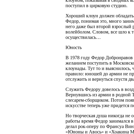
клоуном, показывая в сводных ко
поступил в цирковую студию.
Хороший клоун должен обладать
Федор, понимая это, много зани
него даже был второй взрослый р
волейболом. Словом, все шло к т
осуществилась…
Юность
В 1978 году Федор Добронравов
желанием поступить в Московско
клоунады. Тут то и выяснилось,
правило: юношей до армии не п
отслужить и вернуться спустя два
Служить Федору довелось в воз
Вернувшись из армии в родной Т
слесарем-сборщиком. Потом появи
искусстве теперь уже придется 
Но творческая душа никогда не о
работы время Федор занимался в 
делал рок-оперу по Франсуа Вин
«Юноны и Авось» и «Хоакина Му