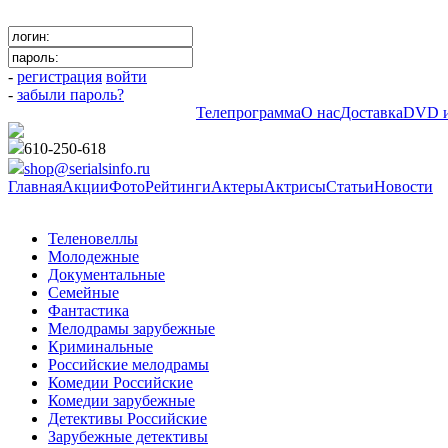
-
регистрация
войти
-
забыли пароль?
Телепрограмма
О нас
Доставка
DVD и
610-250-618
shop@serialsinfo.ru
Главная
Акции
Фото
Рейтинги
Актеры
Актрисы
Статьи
Новости
Теленовеллы
Молодежные
Документальные
Семейные
Фантастика
Мелодрамы зарубежные
Криминальные
Российские мелодрамы
Комедии Российские
Комедии зарубежные
Детективы Российские
Зарубежные детективы