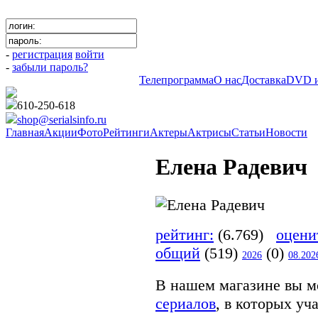
-
регистрация
войти
-
забыли пароль?
Телепрограмма
О нас
Доставка
DVD и
610-250-618
shop@serialsinfo.ru
Главная
Акции
Фото
Рейтинги
Актеры
Актрисы
Статьи
Новости
Елена Радевич
рейтинг:
(6.769)
оцени
общий
(519)
(0)
2026
08.202
В нашем магазине вы м
сериалов
, в которых уч