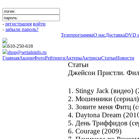
-
регистрация
войти
-
забыли пароль?
Телепрограмма
О нас
Доставка
DVD и
610-250-618
shop@serialsinfo.ru
Главная
Акции
Фото
Рейтинги
Актеры
Актрисы
Статьи
Новости
Статьи
Джейсон Пристли. Фи
1. Stingy Jack (видео) 
2. Мошенники (сериал)
3. Зовите меня Фитц (с
4. Daytona Dream (201
5. День Триффидов (се
6. Courage (2009)