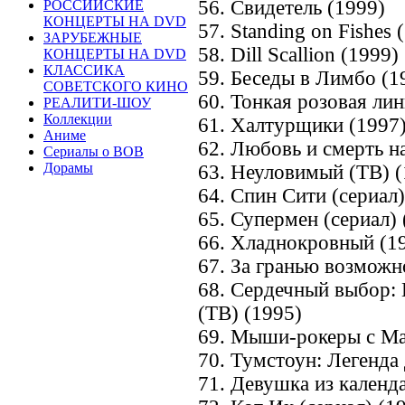
56. Свидетель (1999)
РОССИЙСКИЕ
КОНЦЕРТЫ НА DVD
57. Standing on Fishes 
ЗАРУБЕЖНЫЕ
58. Dill Scallion (1999)
КОНЦЕРТЫ НА DVD
КЛАССИКА
59. Беседы в Лимбо (1
СОВЕТСКОГО КИНО
60. Тонкая розовая лин
РЕАЛИТИ-ШОУ
Коллекции
61. Халтурщики (1997
Аниме
62. Любовь и смерть н
Сериалы о ВОВ
Дорамы
63. Неуловимый (ТВ) (
64. Спин Сити (сериал
65. Супермен (сериал)
66. Хладнокровный (1
67. За гранью возможн
68. Сердечный выбор:
(ТВ) (1995)
69. Мыши-рокеры с Мар
70. Тумстоун: Легенда 
71. Девушка из календ