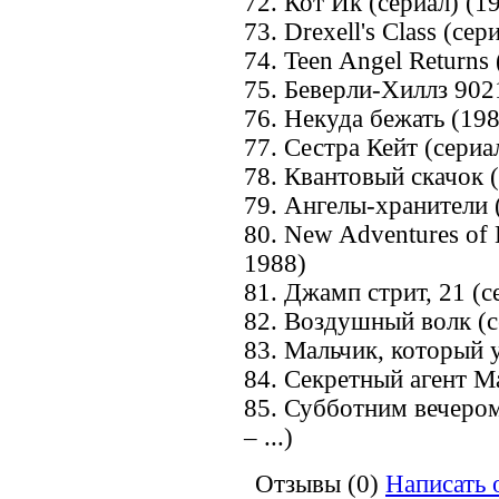
72. Кот Ик (сериал) (1
73. Drexell's Class (се
74. Teen Angel Returns 
75. Беверли-Хиллз 902
76. Некуда бежать (19
77. Сестра Кейт (сериа
78. Квантовый скачок 
79. Ангелы-хранители 
80. New Adventures of 
1988)
81. Джамп стрит, 21 (с
82. Воздушный волк (с
83. Мальчик, который у
84. Секретный агент М
85. Субботним вечером
– ...)
Отзывы (0)
Написать 