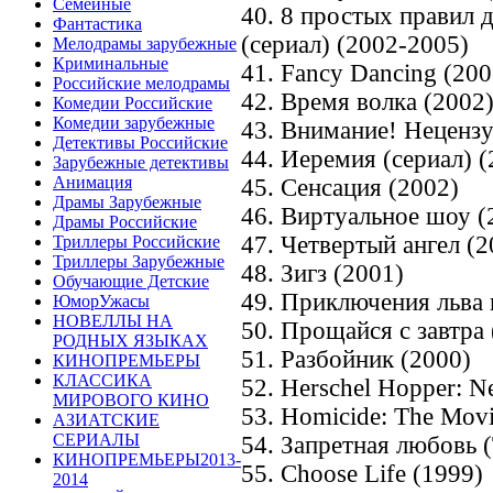
Семейные
40. 8 простых правил 
Фантастика
(сериал) (2002-2005)
Мелодрамы зарубежные
Криминальные
41. Fancy Dancing (200
Российские мелодрамы
42. Время волка (2002
Комедии Российские
Комедии зарубежные
43. Внимание! Неценз
Детективы Российские
44. Иеремия (сериал) 
Зарубежные детективы
Анимация
45. Сенсация (2002)
Драмы Зарубежные
46. Виртуальное шоу (
Драмы Российские
47. Четвертый ангел (2
Триллеры Российские
Триллеры Зарубежные
48. Зигз (2001)
Обучающие Детские
49. Приключения льва 
ЮморУжасы
НОВЕЛЛЫ НА
50. Прощайся с завтра 
РОДНЫХ ЯЗЫКАХ
51. Разбойник (2000)
КИНОПРЕМЬЕРЫ
КЛАССИКА
52. Herschel Hopper: N
МИРОВОГО КИНО
53. Homicide: The Movi
АЗИАТСКИЕ
СЕРИАЛЫ
54. Запретная любовь 
КИНОПРЕМЬЕРЫ2013-
55. Choose Life (1999)
2014