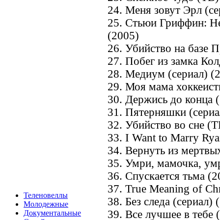
24. Меня зовут Эрл (се
25. Стьюи Гриффин: Не
(2005)
26. Убийство на базе 
27. Побег из замка Кол
28. Медиум (сериал) (
29. Моя мама хоккеист
30. Держись до конца 
31. Пятерняшки (сериа
32. Убийство во сне (Т
33. I Want to Marry Ry
34. Вернуть из мертвы
35. Умри, мамочка, ум
36. Спускается тьма (2
37. True Meaning of Chr
Теленовеллы
38. Без следа (сериал)
Молодежные
39. Все лучшее в тебе 
Документальные