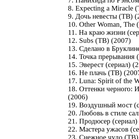
7. Панихида по Рэнсо
8. Expecting a Miracle 
9. Дочь невесты (ТВ) (
10. Other Woman, The 
11. На краю жизни (сер
12. Subs (ТВ) (2007)
13. Сделано в Бруклин
14. Точка прерывания 
15. Эверест (сериал) (
16. Не плачь (ТВ) (200
17. Luna: Spirit of the
18. Оттенки черного: 
(2006)
19. Воздушный мост (с
20. Любовь в стиле сал
21. Продюсер (сериал)
22. Мастера ужасов (сер
23. Снежное чудо (ТВ)