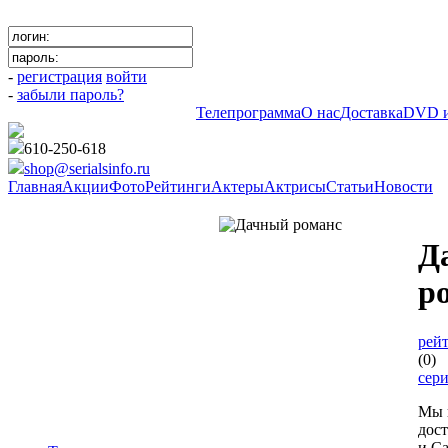
-
регистрация
войти
-
забыли пароль?
Телепрограмма
О нас
Доставка
DVD и
610-250-618
shop@serialsinfo.ru
Главная
Акции
Фото
Рейтинги
Актеры
Актрисы
Статьи
Новости
Российские мелодрамы
Д
р
рейт
(0)
сер
Мы 
дос
и Са