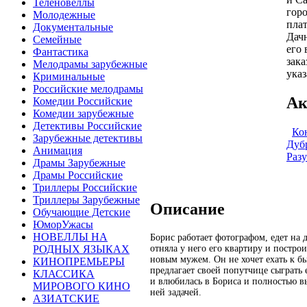
Теленовеллы
гор
Молодежные
пла
Документальные
Дач
Семейные
его 
Фантастика
зака
Мелодрамы зарубежные
указ
Криминальные
Российские мелодрамы
Ак
Комедии Российские
Комедии зарубежные
Детективы Российские
Ко
Зарубежные детективы
Дуб
Анимация
Раз
Драмы Зарубежные
Драмы Российские
Триллеры Российские
Триллеры Зарубежные
Описание
Обучающие Детские
ЮморУжасы
НОВЕЛЛЫ НА
Борис работает фотографом, едет на 
отняла у него его квартиру и постро
РОДНЫХ ЯЗЫКАХ
новым мужем. Он не хочет ехать к б
КИНОПРЕМЬЕРЫ
предлагает своей попутчице сыграть 
КЛАССИКА
и влюбилась в Бориса и полностью 
МИРОВОГО КИНО
ней задачей.
АЗИАТСКИЕ