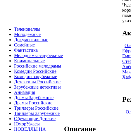
Чудо
корз
пом
указ
Теленовеллы
Ак
Молодежные
Документальные
Семейные
Ол
Фантастика
Ефр
Мелодрамы зарубежные
Емш
Криминальные
Сте
Российские мелодрамы
Алё
Комедии Российские
Мак
Комедии зарубежные
Хаб
Детективы Российские
Зарубежные детективы
Анимация
Драмы Зарубежные
Ре
Драмы Российские
Триллеры Российские
Ол
Триллеры Зарубежные
Обучающие Детские
ЮморУжасы
Описание
НОВЕЛЛЫ НА