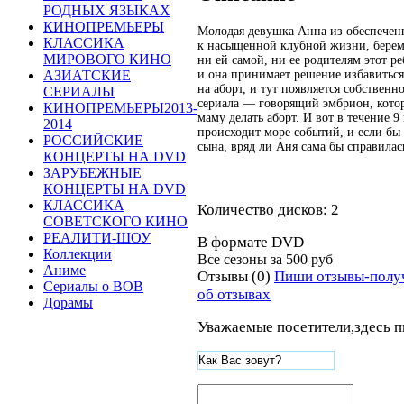
РОДНЫХ ЯЗЫКАХ
КИНОПРЕМЬЕРЫ
Молодая девушка Анна из обеспечен
КЛАССИКА
к насыщенной клубной жизни, береме
МИРОВОГО КИНО
ни ей самой, ни ее родителям этот р
и она принимает решение избавиться 
АЗИАТСКИЕ
на аборт, и тут появляется собственн
СЕРИАЛЫ
сериала — говорящий эмбрион, кото
КИНОПРЕМЬЕРЫ2013-
маму делать аборт. И вот в течение 
2014
происходит море событий, и если бы
РОССИЙСКИЕ
сына, вряд ли Аня сама бы справила
КОНЦЕРТЫ НА DVD
ЗАРУБЕЖНЫЕ
КОНЦЕРТЫ НА DVD
КЛАССИКА
Количество дисков: 2
СОВЕТСКОГО КИНО
РЕАЛИТИ-ШОУ
В формате DVD
Коллекции
Все сезоны за
500 руб
Аниме
Отзывы (0)
Пиши отзывы-полу
Сериалы о ВОВ
об отзывах
Дорамы
Уважаемые посетители,здесь п