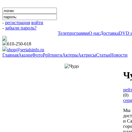
-
регистрация
войти
-
забыли пароль?
Телепрограмма
О нас
Доставка
DVD и
610-250-618
shop@serialsinfo.ru
Главная
Акции
Фото
Рейтинги
Актеры
Актрисы
Статьи
Новости
Комедии Российские
Ч
рейт
(0)
сер
Мы 
дос
и Са
гор
пла