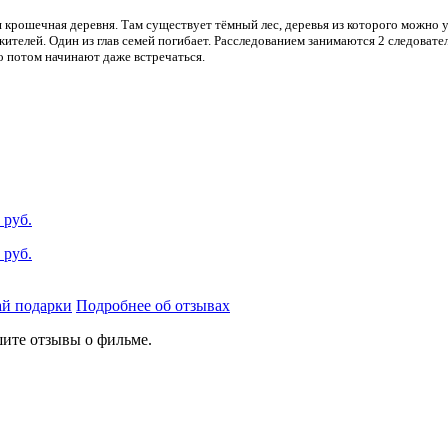
я крошечная деревня. Там существует тёмный лес, деревья из которого можно 
телей. Один из глав семей погибает. Расследованием занимаются 2 следовател
о потом начинают даже встречаться.
 руб.
 руб.
й подарки
Подробнее об отзывах
ите отзывы о фильме.