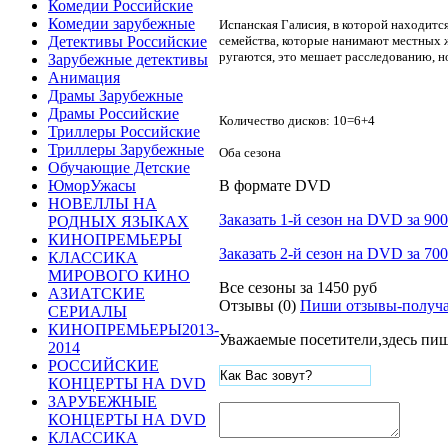
Комедии Российские
Комедии зарубежные
Испанская Галисия, в которой находитс
семейства, которые нанимают местных жи
Детективы Российские
ругаются, это мешает расследованию, н
Зарубежные детективы
Анимация
Драмы Зарубежные
Драмы Российские
Количество дисков: 10=6+4
Триллеры Российские
Триллеры Зарубежные
Оба сезона
Обучающие Детские
В формате DVD
ЮморУжасы
НОВЕЛЛЫ НА
Заказать 1-й сезон на DVD за 900
РОДНЫХ ЯЗЫКАХ
КИНОПРЕМЬЕРЫ
Заказать 2-й сезон на DVD за 700
КЛАССИКА
МИРОВОГО КИНО
Все сезоны за
1450 руб
АЗИАТСКИЕ
Отзывы (0)
Пиши отзывы-получа
СЕРИАЛЫ
КИНОПРЕМЬЕРЫ2013-
Уважаемые посетители,здесь пиш
2014
РОССИЙСКИЕ
КОНЦЕРТЫ НА DVD
ЗАРУБЕЖНЫЕ
КОНЦЕРТЫ НА DVD
КЛАССИКА