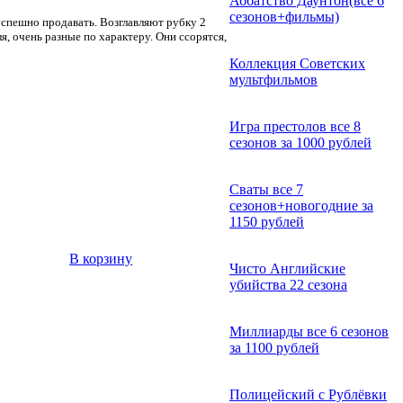
Аббатство Даунтон(все 6
сезонов+фильмы)
успешно продавать. Возглавляют рубку 2
я, очень разные по характеру. Они ссорятся,
Коллекция Советских
мультфильмов
Игра престолов все 8
сезонов за 1000 рублей
Сваты все 7
сезонов+новогодние за
1150 рублей
В корзину
Чисто Английские
убийства 22 сезона
Миллиарды все 6 сезонов
за 1100 рублей
Полицейский с Рублёвки