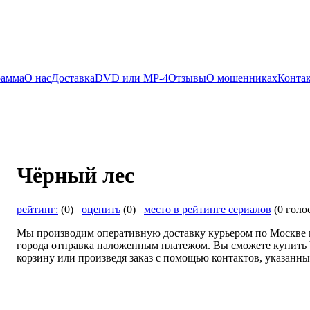
рамма
О нас
Доставка
DVD или MP-4
Отзывы
О мошенниках
Конта
Чёрный лес
рейтинг:
(0)
оценить
(0)
место в рейтинге сериалов
(0 голо
Мы производим оперативную доставку курьером по Москве и
города отправка наложенным платежом. Вы сможете купить Ч
корзину или произведя заказ с помощью контактов, указанны