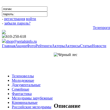
-
регистрация
войти
-
забыли пароль?
Телепрог
610-250-618
shop@serialsinfo.ru
Главная
Акции
Фото
Рейтинги
Актеры
Актрисы
Статьи
Новости
Триллеры Зарубежные
Теленовеллы
Молодежные
Документальные
Семейные
Фантастика
Мелодрамы зарубежные
Криминальные
Описание
Российские мелодрамы