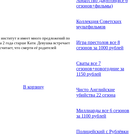
Аббатство Даунтон(все 6
сезонов+фильмы)
Коллекция Советских
мультфильмов
й институт и имеет много предложений по
Игра престолов все 8
на 2 года старше Кати. Девушка встречает
сезонов за 1000 рублей
считает, что смерти её родителей
Сваты все 7
сезонов+новогодние за
1150 рублей
В корзину
Чисто Английские
убийства 22 сезона
Миллиарды все 6 сезонов
за 1100 рублей
Полицейский с Рублёвки