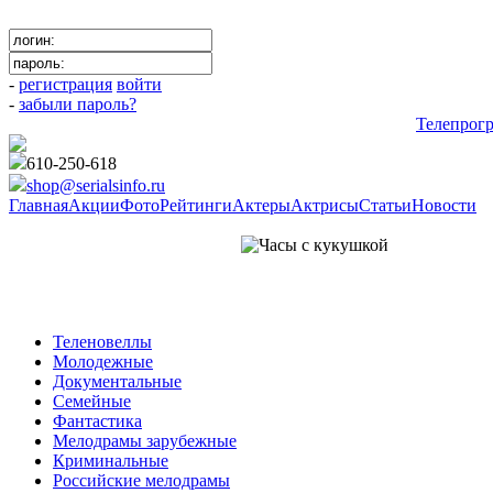
-
регистрация
войти
-
забыли пароль?
Телепрог
610-250-618
shop@serialsinfo.ru
Главная
Акции
Фото
Рейтинги
Актеры
Актрисы
Статьи
Новости
Детективы Российские
Теленовеллы
Молодежные
Документальные
Семейные
Фантастика
Мелодрамы зарубежные
Криминальные
Российские мелодрамы