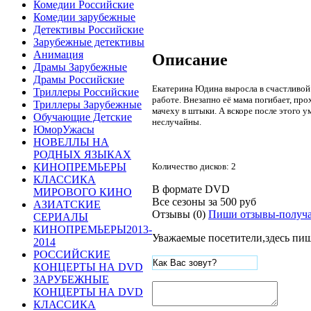
Комедии Российские
Комедии зарубежные
Детективы Российские
Зарубежные детективы
Анимация
Описание
Драмы Зарубежные
Драмы Российские
Екатерина Юдина выросла в счастливой 
Триллеры Российские
работе. Внезапно её мама погибает, про
Триллеры Зарубежные
мачеху в штыки. А вскоре после этого у
Обучающие Детские
неслучайны.
ЮморУжасы
НОВЕЛЛЫ НА
РОДНЫХ ЯЗЫКАХ
Количество дисков: 2
КИНОПРЕМЬЕРЫ
КЛАССИКА
В формате DVD
МИРОВОГО КИНО
Все сезоны за
500 руб
АЗИАТСКИЕ
Отзывы (0)
Пиши отзывы-получа
СЕРИАЛЫ
КИНОПРЕМЬЕРЫ2013-
Уважаемые посетители,здесь пиш
2014
РОССИЙСКИЕ
КОНЦЕРТЫ НА DVD
ЗАРУБЕЖНЫЕ
КОНЦЕРТЫ НА DVD
КЛАССИКА