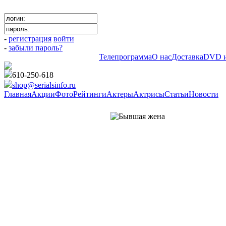
-
регистрация
войти
-
забыли пароль?
Телепрограмма
О нас
Доставка
DVD и
610-250-618
shop@serialsinfo.ru
Главная
Акции
Фото
Рейтинги
Актеры
Актрисы
Статьи
Новости
Российские мелодрамы