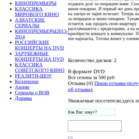
КИНОПРЕМЬЕРЫ
отдавать долг за операцию маме. Сосе
КЛАССИКА
мини-пекарню. И первый же день пр
на завтра ее ларек исчезает. Теперь н
МИРОВОГО КИНО
за операцию и мини-пекарню. Татьян
АЗИАТСКИЕ
остается, как продать свою квартиру
СЕРИАЛЫ
расплачивается с кредиторами, а на 
КИНОПРЕМЬЕРЫ2013-
приобрести комнату в коммуналке. П
2014
нее варианты, Титова живет у племя
РОССИЙСКИЕ
КОНЦЕРТЫ НА DVD
ЗАРУБЕЖНЫЕ
КОНЦЕРТЫ НА DVD
Количество дисков: 2
КЛАССИКА
СОВЕТСКОГО КИНО
В формате DVD
РЕАЛИТИ-ШОУ
Все сезоны за
500 руб
Коллекции
Отзывы (0)
Пиши отзывы-полу
Аниме
об отзывах
Сериалы о ВОВ
Дорамы
Уважаемые посетители,здесь п