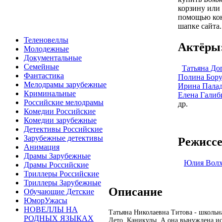
корзину или 
помощью кон
шапке сайта.
Теленовеллы
Актёры
Молодежные
Документальные
Семейные
Татьяна До
Фантастика
Полина Бор
Мелодрамы зарубежные
Ирина Пала
Криминальные
Елена Галиб
Российские мелодрамы
др.
Комедии Российские
Комедии зарубежные
Детективы Российские
Зарубежные детективы
Режиссе
Анимация
Драмы Зарубежные
Юлия Волх
Драмы Российские
Триллеры Российские
Триллеры Зарубежные
Описание
Обучающие Детские
ЮморУжасы
НОВЕЛЛЫ НА
Татьяна Николаевна Титова - школьн
РОДНЫХ ЯЗЫКАХ
Лето. Каникулы. А она вынуждена ис