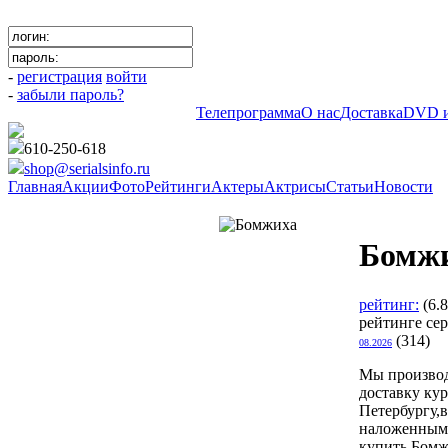
-
регистрация
войти
-
забыли пароль?
Телепрограмма
О нас
Доставка
DVD и
610-250-618
shop@serialsinfo.ru
Главная
Акции
Фото
Рейтинги
Актеры
Актрисы
Статьи
Новости
Российские мелодрамы
Бомж
рейтинг:
(6.
рейтинге се
(314)
08.2026
Мы произво
доставку ку
Петербургу,в
наложенным
купить Бомжи