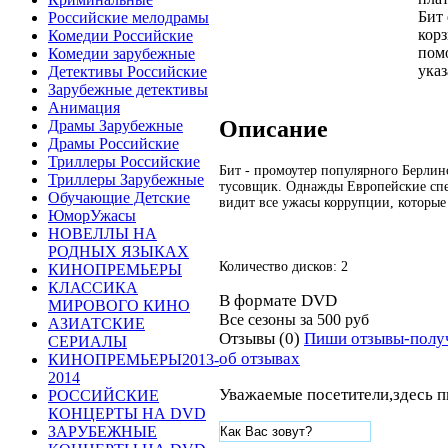
Бит 
Российские мелодрамы
корз
Комедии Российские
пом
Комедии зарубежные
указ
Детективы Российские
Зарубежные детективы
Анимация
Описание
Драмы Зарубежные
Драмы Российские
Триллеры Российские
Бит - промоутер популярного Берлин
Триллеры Зарубежные
тусовщик. Однажды Европейские спе
Обучающие Детские
видит все ужасы коррупции, которые
ЮморУжасы
НОВЕЛЛЫ НА
РОДНЫХ ЯЗЫКАХ
Количество дисков: 2
КИНОПРЕМЬЕРЫ
КЛАССИКА
В формате DVD
МИРОВОГО КИНО
Все сезоны за
500 руб
АЗИАТСКИЕ
Отзывы (0)
Пиши отзывы-полу
СЕРИАЛЫ
об отзывах
КИНОПРЕМЬЕРЫ2013-
2014
Уважаемые посетители,здесь п
РОССИЙСКИЕ
КОНЦЕРТЫ НА DVD
ЗАРУБЕЖНЫЕ