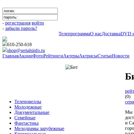
-
регистрация
войти
-
забыли пароль?
Телепрограмма
О нас
Доставка
DVD и
610-250-618
shop@serialsinfo.ru
Главная
Акции
Фото
Рейтинги
Актеры
Актрисы
Статьи
Новости
Триллеры Зарубежные
Б
рейт
(0)
Теленовеллы
сер
Молодежные
Мы 
Документальные
дос
Семейные
и Са
Фантастика
гор
Мелодрамы зарубежные
пла
Криминальные