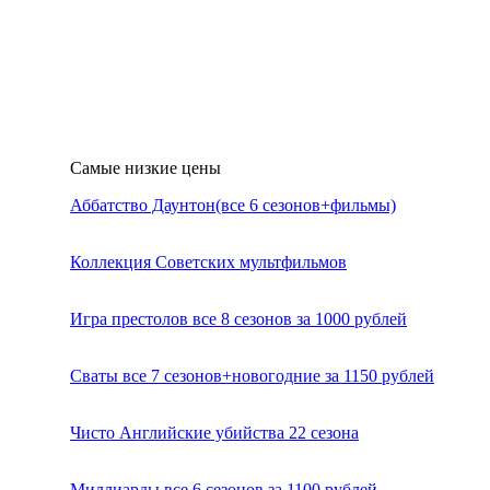
Самые низкие цены
Аббатство Даунтон(все 6 сезонов+фильмы)
Коллекция Советских мультфильмов
Игра престолов все 8 сезонов за 1000 рублей
Сваты все 7 сезонов+новогодние за 1150 рублей
Чисто Английские убийства 22 сезона
Миллиарды все 6 сезонов за 1100 рублей