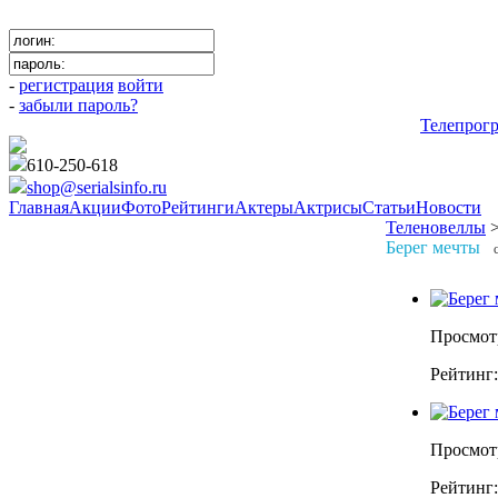
-
регистрация
войти
-
забыли пароль?
Телепрог
610-250-618
shop@serialsinfo.ru
Главная
Акции
Фото
Рейтинги
Актеры
Актрисы
Статьи
Новости
Теленовеллы
Берег мечты
Просмот
Рейтинг
Просмот
Рейтинг