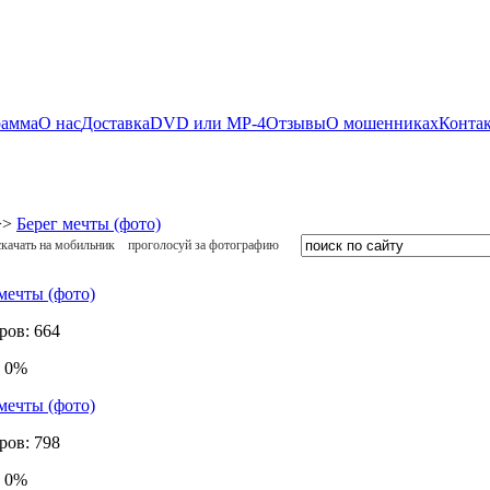
рамма
О нас
Доставка
DVD или MP-4
Отзывы
О мошенниках
Конта
>>
Берег мечты (фото)
cкачать на мобильник
проголосуй за фотографию
ров: 664
: 0%
ров: 798
: 0%