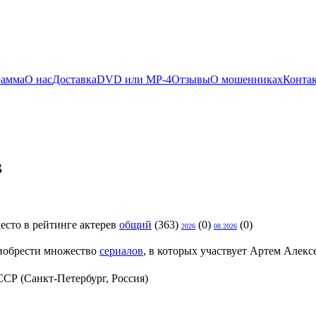
рамма
О нас
Доставка
DVD или MP-4
Отзывы
О мошенниках
Конта
в
есто в рейтинге актерев
общий
(363)
(0)
(0)
2026
08.2026
иобрести множество
сериалов
, в которых участвует Артем Алекс
СР (Санкт-Петербург, Россия)