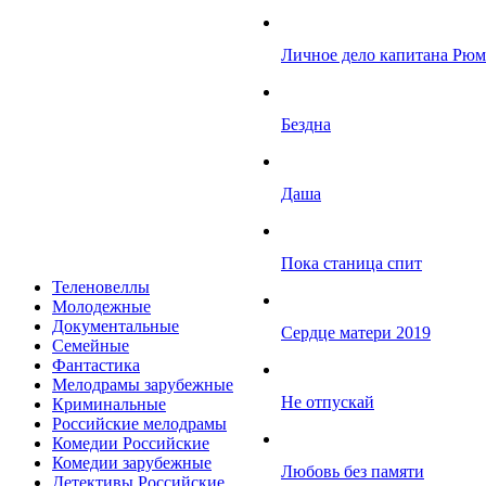
Личное дело капитана Рю
Бездна
Даша
Пока станица спит
Теленовеллы
Молодежные
Документальные
Сердце матери 2019
Семейные
Фантастика
Мелодрамы зарубежные
Не отпускай
Криминальные
Российские мелодрамы
Комедии Российские
Комедии зарубежные
Любовь без памяти
Детективы Российские