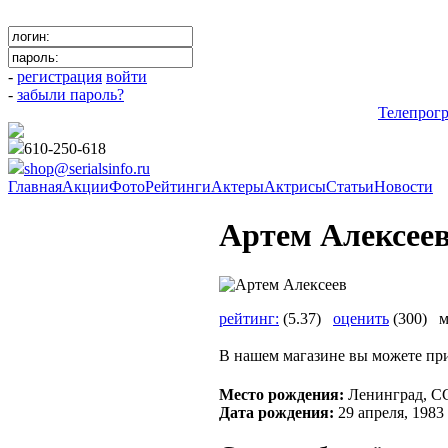
-
регистрация
войти
-
забыли пароль?
Телепрог
610-250-618
shop@serialsinfo.ru
Главная
Акции
Фото
Рейтинги
Актеры
Актрисы
Статьи
Новости
Артем Алексее
рейтинг:
(5.37)
оценить
(300) м
В нашем магазине вы можете пр
Место рождения:
Ленинград, СС
Дата рождения:
29 апреля, 1983