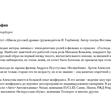
афия
тербурге.
тут «Школа русской драмы» (руководитель И. Горбачев). Актер театра Фестив
олодые актеры, начинал с эпизодических ролей в фильмах и сериалах: «Госпо
р. Наиболее заметной его работой стала роль Михаила Ковалева, младшего бр
тересный образ на первый взгляд тихого, впечатлительного юноши, за внешней
ва амбициозен, но очень ленив, он хочет быть богатым, не прилагая при этом
 выхода на экраны фильма Андреса Пуустусмаа «Волшебник». Артем Алексеев 
я не только старше его по возрасту, но и по званию – она капитан секретной 
 Алексеева имеется большой опыт конферанса. В его активе - ведение шоу-про
ского конферанса до игровых шоупрограмм по индивидуальным сценариям. В р
кспо «Авто+Автомеханика» Nissan, компании EUCLID, Санис, Пилон, РЖД Ре
магазинов «Белорусская обувь», компании Технорос и многих других.