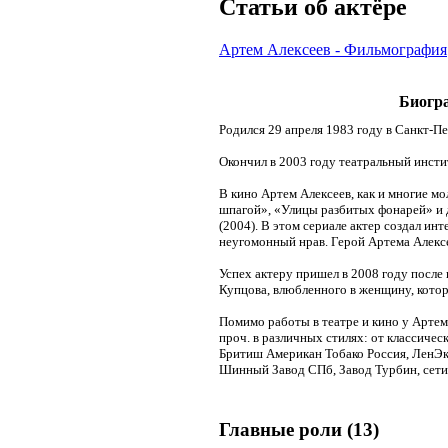
Cтатьи об актёре
Артем Алексеев - Фильмография
Биогр
Родился 29 апреля 1983 году в Санкт-Пе
Окончил в 2003 году театральный инсти
В кино Артем Алексеев, как и многие м
шпагой», «Улицы разбитых фонарей» и д
(2004). В этом сериале актер создал ин
неугомонный нрав. Герой Артема Алексее
Успех актеру пришел в 2008 году после
Купцова, влюбленного в женщину, котора
Помимо работы в театре и кино у Артема
проч. в различных стилях: от классиче
Бритиш Американ Тобако Россия, ЛенЭ
Шинный Завод СПб, Завод Турбин, сети 
Главные роли (13)