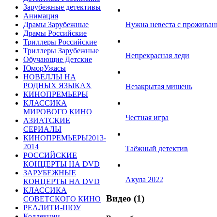
Зарубежные детективы
Анимация
Драмы Зарубежные
Нужна невеста с прожива
Драмы Российские
Триллеры Российские
Триллеры Зарубежные
Непрекрасная леди
Обучающие Детские
ЮморУжасы
НОВЕЛЛЫ НА
РОДНЫХ ЯЗЫКАХ
Незакрытая мишень
КИНОПРЕМЬЕРЫ
КЛАССИКА
МИРОВОГО КИНО
Честная игра
АЗИАТСКИЕ
СЕРИАЛЫ
КИНОПРЕМЬЕРЫ2013-
2014
Таёжный детектив
РОССИЙСКИЕ
КОНЦЕРТЫ НА DVD
ЗАРУБЕЖНЫЕ
Акула 2022
КОНЦЕРТЫ НА DVD
КЛАССИКА
Видео (1)
СОВЕТСКОГО КИНО
РЕАЛИТИ-ШОУ
Коллекции