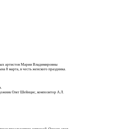
адных артистов Марии Владимировны
а 8 марта, в честь женского праздника.
в.
дожник Олег Шейнцис, композитор А.Л.
авшая впоследствии актрисой. Однако этот