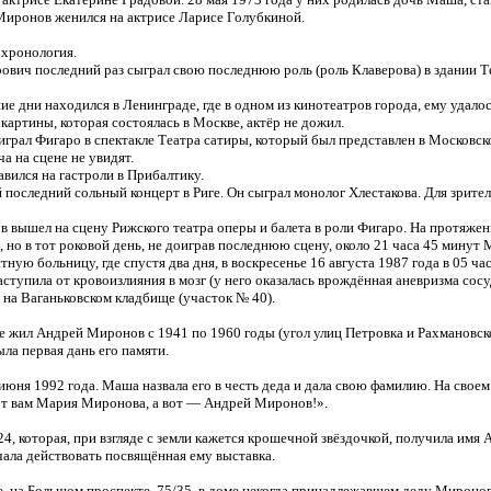
 Миронов женился на актрисе Ларисе Голубкиной.
 хронология.
вич последний раз сыграл свою последнюю роль (роль Клаверова) в здании Те
е дни находился в Ленинграде, где в одном из кинотеатров города, ему удало
артины, которая состоялась в Москве, актёр не дожил.
грал Фигаро в спектакле Театра сатиры, который был представлен в Московск
 на сцене не увидят.
вился на гастроли в Прибалтику.
 последний сольный концерт в Риге. Он сыграл монолог Хлестакова. Для зрите
вышел на сцену Рижского театра оперы и балета в роли Фигаро. На протяжении
 но в тот роковой день, не доиграв последнюю сцену, около 21 часа 45 минут
ую больницу, где спустя два дня, в воскресенье 16 августа 1987 года в 05 час
аступила от кровоизлияния в мозг (у него оказалась врождённая аневризма сос
 на Ваганьковском кладбище (участок № 40).
де жил Андрей Миронов с 1941 по 1960 годы (угол улиц Петровка и Рахмановск
ыла первая дань его памяти.
июня 1992 года. Маша назвала его в честь деда и дала свою фамилию. На свое
Вот вам Мария Миронова, а вот — Андрей Миронов!».
4, которая, при взгляде с земли кажется крошечной звёздочкой, получила имя 
ала действовать посвящённая ему выставка.
е, на Большом проспекте, 75/35, в доме некогда принадлежавшем деду Мироно