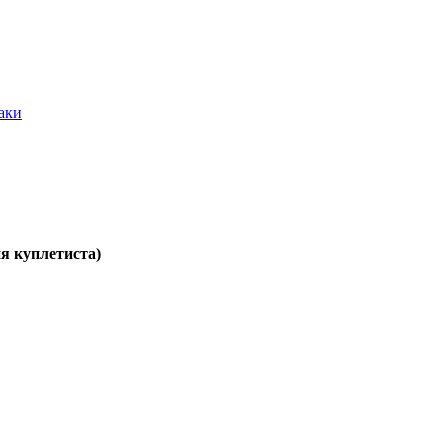
баки
я куплетиста)