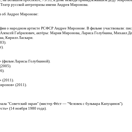
 Театр русской антрепризы имени Андрея Миронова.
и об Андрее Миронове:
фия о народном артисте РСФСР Андрее Миронове. В фильме участвовали: пис
, Алексей Габрилович, актёры: Мария Миронова, Лариса Голубкина, Михаил 
ша, Кирилл Ласкари.
03).
).
 (фильм Ларисы Голубкиной).
(2005).
6).
 (2011).
иронов» (2011).
ала "Советский экран" (мистер Фёст — "Человек с бульвара Капуцинов").
ть» (14 ноября 1980 года).