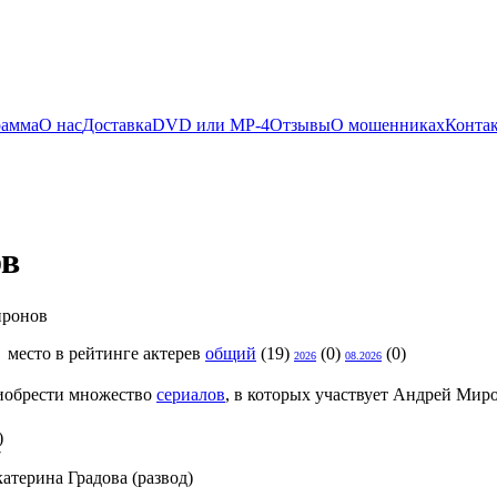
рамма
О нас
Доставка
DVD или MP-4
Отзывы
О мошенниках
Конта
ов
 место в рейтинге актерев
общий
(19)
(0)
(0)
2026
08.2026
иобрести множество
сериалов
, в которых участвует Андрей Мир
)
7
атерина Градова (развод)