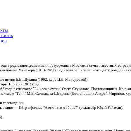
акты
 жизнь
нов
 года в родильном доме имени Грауэрмана в Москве, в семье известных эстр
мёновича Менакера (1913-1982). Родители решили записать дату рождения сын
е имени Б.В. Щукина (1962, курс Ц.Л. Мансуровой).
тиры 18 июня 1962 года.
62 года в спектакле "24 часа в сутки" Олега Стукалова. Постановщик А. Крюко
 спектакле "Тени" М.Е. Салтыкова-Щедрина (Постановщик Андрей Миронов, ху
 и телевидении.
ль в кино — Пётр в фильме "А если это любовь?" (режиссёр Юлий Райзман).
).
 актрисе Екатерине Градовой. 28 мая 1973 года у них родилась дочь Маша, ст