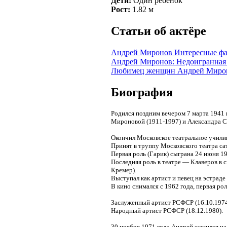
Дети:
Один ребенок
Рост:
1.82 м
Cтатьи об актёре
Андрей Миронов Интересные ф
Андрей Миронов: Недоигранная
Любимец женщин Андрей Миро
Биография
Родился поздним вечером 7 марта 1941
Мироновой (1911-1997) и Александра Се
Окончил Московское театральное училищ
Принят в труппу Московского театра са
Первая роль (Гарик) сыграна 24 июня 19
Последняя роль в театре — Клаверов в
Кремер).
Выступал как артист и певец на эстраде
В кино снимался с 1962 года, первая ро
Заслуженный артист РСФСР (16.10.1974
Народный артист РСФСР (18.12.1980).
30 ноября 1971 года Андрей женился на