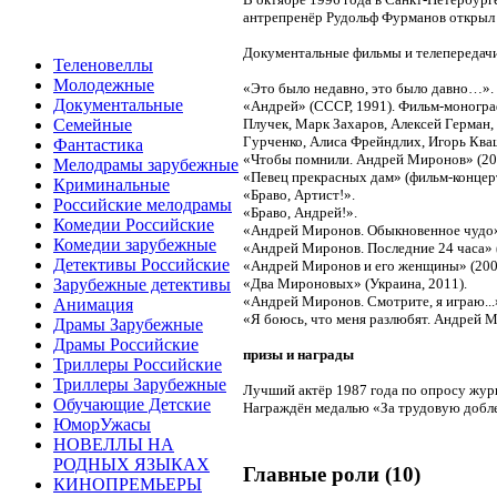
антрепренёр Рудольф Фурманов открыл
Документальные фильмы и телепередач
Теленовеллы
Молодежные
«Это было недавно, это было давно…».
Документальные
«Андрей» (СССР, 1991). Фильм-моногра
Плучек, Марк Захаров, Алексей Герман
Семейные
Гурченко, Алиса Фрейндлих, Игорь Ква
Фантастика
«Чтобы помнили. Андрей Миронов» (20
Мелодрамы зарубежные
«Певец прекрасных дам» (фильм-концерт
Криминальные
«Браво, Артист!».
Российские мелодрамы
«Браво, Андрей!».
Комедии Российские
«Андрей Миронов. Обыкновенное чудо»
Комедии зарубежные
«Андрей Миронов. Последние 24 часа» 
Детективы Российские
«Андрей Миронов и его женщины» (200
«Два Мироновых» (Украина, 2011).
Зарубежные детективы
«Андрей Миронов. Смотрите, я играю...»
Анимация
«Я боюсь, что меня разлюбят. Андрей М
Драмы Зарубежные
Драмы Российские
призы и награды
Триллеры Российские
Триллеры Зарубежные
Лучший актёр 1987 года по опросу журн
Обучающие Детские
Награждён медалью «За трудовую доблес
ЮморУжасы
НОВЕЛЛЫ НА
РОДНЫХ ЯЗЫКАХ
Главные роли (10)
КИНОПРЕМЬЕРЫ