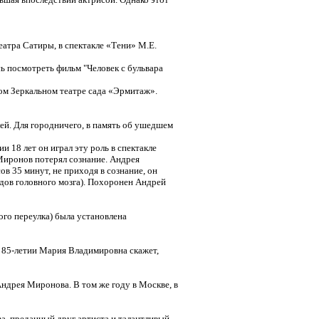
атра Сатиры, в спектакле «Тени» М.Е.
сь посмотреть фильм "Человек с бульвара
ом Зеркальном театре сада «Эрмитаж».
лей. Для городничего, в память об ушедшем
 18 лет он играл эту роль в спектакле
 Миронов потерял сознание. Андрея
ов 35 минут, не приходя в сознание, он
удов головного мозга). Похоронен Андрей
ого переулка) была установлена
м 85-летии Мария Владимировна скажет,
Андрея Миронова. В том же году в Москве, в
ва, преданный друг артиста и талантливый