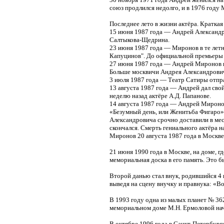
союз продлился недолго, и в 1976 году
Последнее лето в жизни актёра. Краткая
15 июня 1987 года — Андрей Александро
Салтыкова-Щедрина.
23 июня 1987 года — Миронов в те летни
Капуцинов". До официальной премьеры к
27 июня 1987 года — Андрей Миронов и
Больше москвичи Андрея Александровича
3 июля 1987 года — Театр Сатиры отпра
13 августа 1987 года — Андрей дал свой
неделю назад актёре А.Д. Папанове.
14 августа 1987 года — Андрей Миронов 
«Безумный день, или Женитьба Фигаро»,
Александровича срочно доставили в местн
скончался. Смерть гениального актёра н
Миронов 20 августа 1987 года в Москве
21 июня 1990 года в Москве, на доме, г
мемориальная доска в его память. Это б
Второй данью стал внук, родившийся 4 
выведя на сцену внучку и правнука: «
В 1993 году одна из малых планет № 362
мемориальном доме М.Н. Ермоловой нач
В октябре 1996 года в Санкт-Петербург