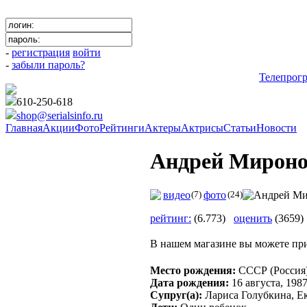
-
регистрация
войти
-
забыли пароль?
Телепрог
610-250-618
shop@serialsinfo.ru
Главная
Акции
Фото
Рейтинги
Актеры
Актрисы
Статьи
Новости
Андрей Мирон
видео
(7)
фото
(24)
рейтинг:
(6.773)
оценить
(3659)
В нашем магазине вы можете пр
Место рождения:
СССР (Россия
Дата рождения:
16 августа, 198
Супруг(а):
Лариса Голубкина, Ек