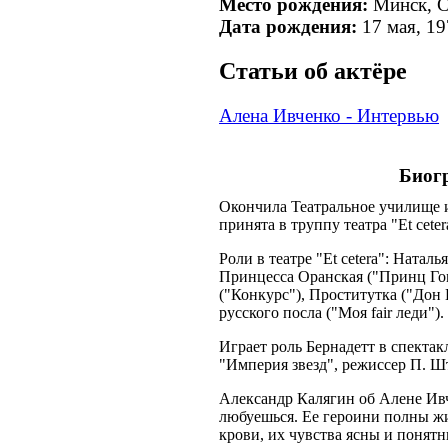
Место рождения:
Минск, С
Дата рождения:
17 мая, 19
Cтатьи об актёре
Алена Ивченко - Интервью
Биог
Окончила Театральное училище и
принята в труппу театра "Et ceter
Роли в театре "Et cetera": Натал
Принцесса Оранская ("Принц Го
("Конкурс"), Проститутка ("Дон
русского посла ("Моя fair леди").
Играет роль Бернадетт в спекта
"Империя звезд", режиссер П. Ш
Александр Калягин об Алене Ив
любуешься. Ее героини полны жи
крови, их чувства ясны и понятн