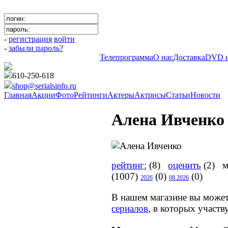
-
регистрация
войти
-
забыли пароль?
Телепрограмма
О нас
Доставка
DVD и
610-250-618
shop@serialsinfo.ru
Главная
Акции
Фото
Рейтинги
Актеры
Актрисы
Статьи
Новости
Алена Ивченко
рейтинг:
(8)
оценить
(2) м
(1007)
(0)
(0)
2026
08.2026
В нашем магазине вы може
сериалов
, в которых участв