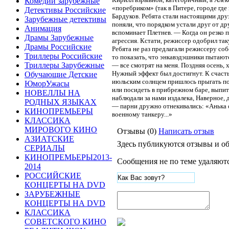
Комедии зарубежные
«поребриком» (так в Питере, городе где
Детективы Российские
Бардуков. Ребята стали настоящими друз
Зарубежные детективы
поняли, что порядком устали друг от д
Анимация
вспоминает Плетнев. — Когда он резко п
Драмы Зарубежные
агрессия. Кстати, режиссер одобрил т
Драмы Российские
Ребята не раз предлагали режиссеру соб
Триллеры Российские
то показать, что энкавэдэшники пытаютс
Триллеры Зарубежные
— все смотрят на меня. Поздняя осень, х
Нужный эффект был достигнут. К счасть
Обучающие Детские
июльским солнцем пришлось прыгать по 
ЮморУжасы
или посидеть в прибрежном баре, выпит
НОВЕЛЛЫ НА
наблюдали за нами издалека, Наверное,
РОДНЫХ ЯЗЫКАХ
— парни дружно отнекивались: «Анька о
КИНОПРЕМЬЕРЫ
военному танкеру...»
КЛАССИКА
МИРОВОГО КИНО
Отзывы (0)
Написать отзыв
АЗИАТСКИЕ
Здесь публикуются отзывы и об
СЕРИАЛЫ
КИНОПРЕМЬЕРЫ2013-
Сообщения не по теме удаляютс
2014
РОССИЙСКИЕ
КОНЦЕРТЫ НА DVD
ЗАРУБЕЖНЫЕ
КОНЦЕРТЫ НА DVD
КЛАССИКА
СОВЕТСКОГО КИНО