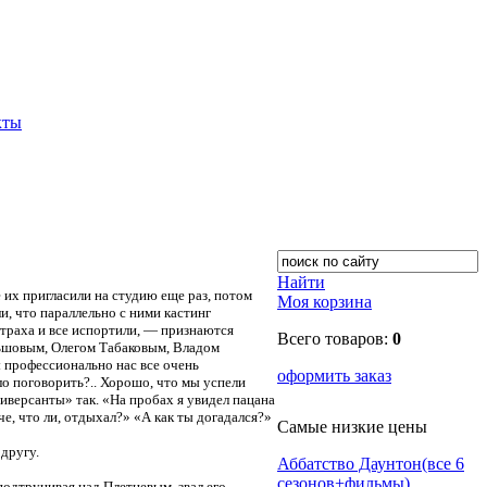
кты
Алексей Бардуков
Найти
их пригласили на студию еще раз, потом
Моя корзина
и, что параллельно с ними кастинг
 страха и все испортили, — признаются
Всего товаров:
0
ньшовым, Олегом Табаковым, Владом
 профессионально нас все очень
оформить заказ
ло поговорить?.. Хорошо, что мы успели
иверсанты» так. «На пробах я увидел пацана
че, что ли, отдыхал?» «А как ты догадался?»
Самые низкие цены
другу.
Аббатство Даунтон(все 6
сезонов+фильмы)
подтрунивая над Плетневым, звал его