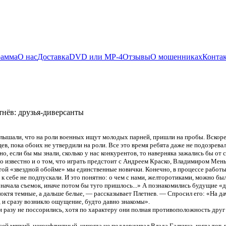
рамма
О нас
Доставка
DVD или MP-4
Отзывы
О мошенниках
Конта
нёв: друзья-диверсанты
лышали, что на роли военных ищут молодых парней, пришли на пробы. Вскоре 
цев, пока обоих не утвердили на роли. Все это время ребята даже не подозревал
о, если бы мы знали, сколько у нас конкурентов, то наверняка зажались бы от
ло известно и о том, что играть предстоит с Андреем Краско, Владимиром Ме
ой «звездной обойме» мы единственные новички. Конечно, в процессе работы
 к себе не подпускали. И это понятно: о чем с нами, желторотиками, можно бы
 начала съемок, иначе потом бы туго пришлось...» А познакомились будущие «д
локтя темные, а дальше белые, — рассказывает Плетнев. — Спросил его: «На да
, и сразу возникло ощущение, будто давно знакомы».
и разу не поссорились, хотя по характеру они полная противоположность друг 
ей мягкий, неконфликтный, никогда не поддерживал Влада Галкина, когда тот, 