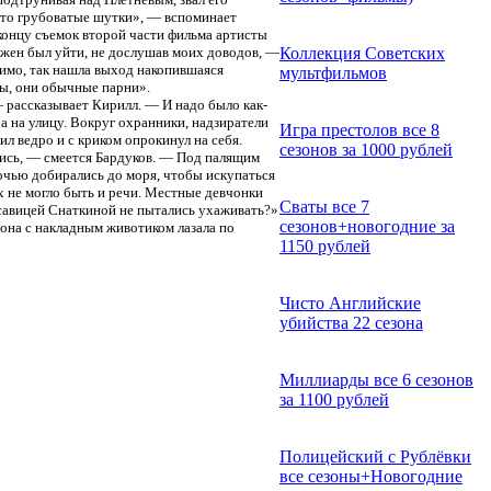
о это грубоватые шутки», — вспоминает
 концу съемок второй части фильма артисты
лжен был уйти, не дослушав моих доводов, —
Коллекция Советских
идимо, так нашла выход накопившаяся
мультфильмов
ны, они обычные парни».
— рассказывает Кирилл. — И надо было как-
ра на улицу. Вокруг охранники, надзиратели
Игра престолов все 8
тил ведро и с криком опрокинул на себя.
сезонов за 1000 рублей
лись, — смеется Бардуков. — Под палящим
очью добирались до моря, чтобы искупаться
х не могло быть и речи. Местные девчонки
Сваты все 7
асавицей Снаткиной не пытались ухаживать?»
сезонов+новогодние за
 она с накладным животиком лазала по
1150 рублей
Чисто Английские
убийства 22 сезона
Миллиарды все 6 сезонов
за 1100 рублей
Полицейский с Рублёвки
все сезоны+Новогодние