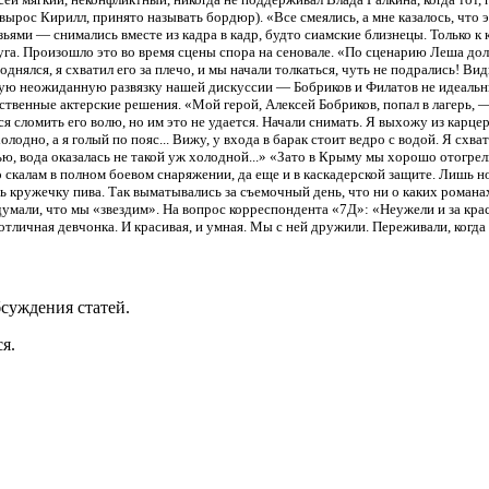
 вырос Кирилл, принято называть бордюр). «Все смеялись, а мне казалось, чт
ьями — снимались вместе из кадра в кадр, будто сиамские близнецы. Только к
руга. Произошло это во время сцены спора на сеновале. «По сценарию Леша до
однялся, я схватил его за плечо, и мы начали толкаться, чуть не подрались! В
акую неожиданную развязку нашей дискуссии — Бобриков и Филатов не идеаль
ственные актерские решения. «Мой герой, Алексей Бобриков, попал в лагерь, 
я сломить его волю, но им это не удается. Начали снимать. Я выхожу из карце
олодно, а я голый по пояс... Вижу, у входа в барак стоит ведро с водой. Я схва
ю, вода оказалась не такой уж холодной...» «Зато в Крыму мы хорошо отогре
скалам в полном боевом снаряжении, да еще и в каскадерской защите. Лишь н
ь кружечку пива. Так выматывались за съемочный день, что ни о каких романа
 думали, что мы «звездим». На вопрос корреспондента «7Д»: «Неужели и за кр
тличная девчонка. И красивая, и умная. Мы с ней дружили. Переживали, когда
суждения статей.
я.