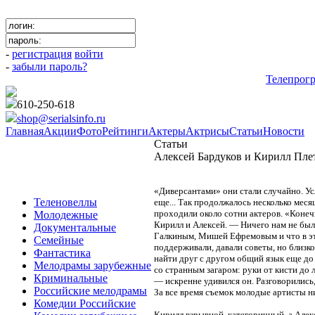
-
регистрация
войти
-
забыли пароль?
Телепрог
610-250-618
shop@serialsinfo.ru
Главная
Акции
Фото
Рейтинги
Актеры
Актрисы
Статьи
Новости
Статьи
Алексей Бардуков и Кирилл Плет
«Диверсантами» они стали случайно. Ус
Теленовеллы
еще... Так продолжалось несколько меся
проходили около сотни актеров. «Конечн
Молодежные
Кирилл и Алексей. — Ничего нам не бы
Документальные
Галкиным, Мишей Ефремовым и что в эт
Семейные
поддерживали, давали советы, но близко
Фантастика
найти друг с другом общий язык еще до
Мелодрамы зарубежные
со странным загаром: руки от кисти до 
Криминальные
— искренне удивился он. Разговорились
Российские мелодрамы
За все время съемок молодые артисты н
Комедии Российские
Кирилл взрывной, категоричный, а Алекс