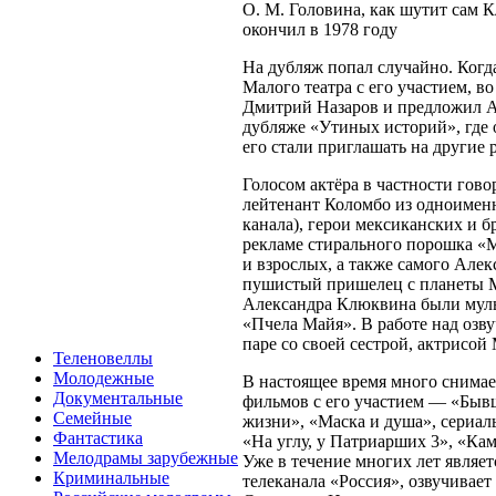
О. М. Головина, как шутит сам 
окончил в 1978 году
На дубляж попал случайно. Когд
Малого театра с его участием, в
Дмитрий Назаров и предложил А
дубляже «Утиных историй», где 
его стали приглашать на другие 
Голосом актёра в частности гово
лейтенант Коломбо из одноименн
канала), герои мексиканских и б
рекламе стирального порошка «
и взрослых, а также самого Але
пушистый пришелец с планеты 
Александра Клюквина были мул
«Пчела Майя». В работе над озв
паре со своей сестрой, актрисо
Теленовеллы
Молодежные
В настоящее время много снимае
Документальные
фильмов с его участием — «Быв
Семейные
жизни», «Маска и душа», сериал
Фантастика
«На углу, у Патриарших 3», «Ка
Мелодрамы зарубежные
Уже в течение многих лет являе
Криминальные
телеканала «Россия», озвучивае