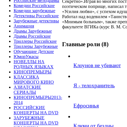
Российские мелодрамы
Секретно».Играя во многих поста
Комедии Российские
поэтическом поприще, написал т
Комедии зарубежные
«Усилия любви», с успехом идущ
Детективы Российские
Работал над водевилем «Таинст
Зарубежные детективы
«Мнимым больным», также препо
Анимация
факультете ВГИКа (курс В. М. С
Драмы Зарубежные
Драмы Российские
Триллеры Российские
Главные роли (8)
Триллеры Зарубежные
Обучающие Детские
ЮморУжасы
НОВЕЛЛЫ НА
Клоунов не убивают
РОДНЫХ ЯЗЫКАХ
КИНОПРЕМЬЕРЫ
КЛАССИКА
МИРОВОГО КИНО
Я - телохранитель
АЗИАТСКИЕ
СЕРИАЛЫ
КИНОПРЕМЬЕРЫ2013-
2014
Ефросинья
РОССИЙСКИЕ
КОНЦЕРТЫ НА DVD
ЗАРУБЕЖНЫЕ
КОНЦЕРТЫ НА DVD
Ключи от бездны