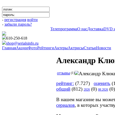
-
регистрация
войти
-
забыли пароль?
Телепрограмма
О нас
Доставка
DVD и
610-250-618
shop@serialsinfo.ru
Главная
Акции
Фото
Рейтинги
Актеры
Актрисы
Статьи
Новости
Александр Клю
отзывы
(1)
рейтинг:
(7.727)
оценить
(1
общий
(812)
(0)
(0)
2026
08.2026
В нашем магазине вы може
сериалов
, в которых участ