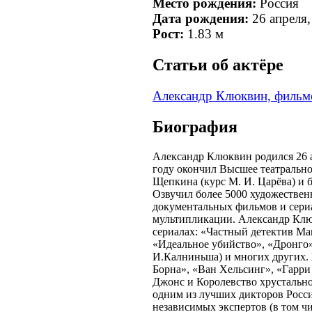
Место рождения:
Россия
Дата рождения:
26 апреля,
Рост:
1.83 м
Cтатьи об актёре
Александр Клюквин, фильм
Биография
Александр Клюквин родился 26 а
году окончил Высшее театрально
Щепкина (курс М. И. Царёва) и 
Озвучил более 5000 художестве
документальных фильмов и сери
мультипликации. Александр Клю
сериалах: «Частный детектив М
«Идеальное убийство», «Дронго»
И.Калниньша) и многих других. 
Борна», «Ван Хельсинг», «Гарри
Джонс и Королевство хрустально
одним из лучших дикторов Росс
независимых экспертов (в том ч