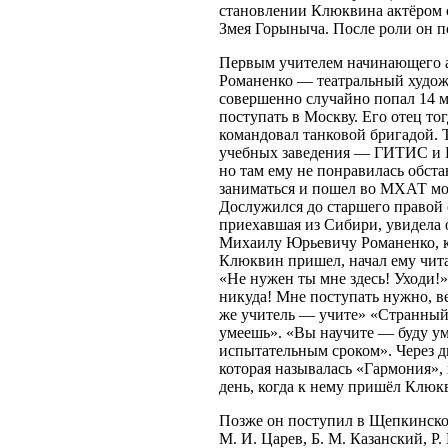
становлении Клюквина актёром 
Змея Горыныча. После роли он по
Первым учителе
м начинающего 
Романенко — театральный художн
совершенно случайно попал 14 ма
поступать в Москву. Его отец то
командовал танковой бригадой. Т
учебных заведения — ГИТИС и 
но там ему не понравилась обста
заниматься и пошел во МХАТ м
Дослужился до старшего правой
приехавшая из Сибири, увидела 
Михаилу Юрьевичу Романенко, к
Клюквин пришел, начал ему читат
«Не нужен ты мне здесь! Уходи!»
никуда! Мне поступать нужно, ве
же учитель — учите» «Странный 
умеешь». «Вы научите — буду ум
испытательным сроком». Через д
которая называлась «Гармония»,
день, когда к нему пришёл Клюк
Позже он поступил в Щепкинско
М. И. Царев, Б. М. Казанский, Р.