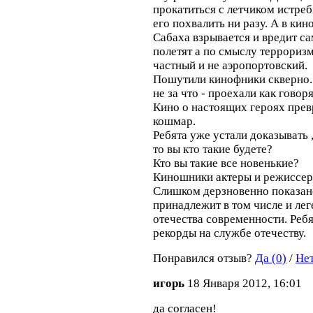
прокатиться с летчиком истреб
его похвалить ни разу. А в кин
Сабаха взрывается и вредит са
полетят а по смыслу терроризм
частный и не аэропортовский.
Пошутили кинофники скверно. Б
не за что - проехали как говоря
Кино о настоящих героях прев
кошмар.
Ребята уже устали доказывать 
то вы кто такие будете?
Кто вы такие все новенькие?
Киношники актеры и режиссер
Слишком дерзновенно показано
принадлежит в том числе и лег
отечества современности. Ребя
рекорды на службе отечеству.
Понравился отзыв?
Да (0)
/
Нет
игорь
18 Января 2012, 16:01
да согласен!