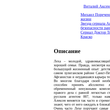
Виталий Аксен
Михаил Пореченк
жизни
Звезда сериала 
безопасности ран
Сериал Доктор Т
Краско
Описание
Леха – молодой, здравомыслящий
хорошей семьи. Правда, несмотря на
большущий жизненный опыт: детств
самом хулиганском районе Санкт-Пе
Афганистан и неудавшаяся карьера те
Во многом благодаря своей необ
способен принять абсолютно 
обремененный ненужными компле
правого дела с равной легкостью с
русским агентом 007, только нам
Алексея меняется так часто и стреми
знают, чего от него ожидать в ближ
Очень часто Лехе поручают самые 