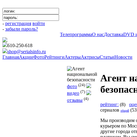
-
регистрация
войти
-
забыли пароль?
Телепрограмма
О нас
Доставка
DVD и
610-250-618
shop@serialsinfo.ru
Главная
Акции
Фото
Рейтинги
Актеры
Актрисы
Статьи
Новости
Криминальные
Агент н
(24)
фото
безопас
(7)
видео
(4)
отзывы
рейтинг:
(8)
оце
сериалов
(53
общий
Мы производим 
курьером по Мос
другие города о
платежом. Вы см