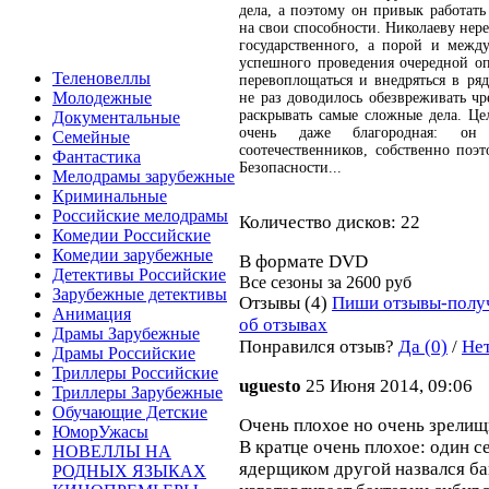
дела, а поэтому он привык работать 
на свои способности. Николаеву нере
государственного, а порой и межд
успешного проведения очередной оп
Теленовеллы
перевоплощаться и внедряться в ря
Молодежные
не раз доводилось обезвреживать ч
раскрывать самые сложные дела. Це
Документальные
очень даже благородная: о
Семейные
соотечественников, собственно поэ
Фантастика
Безопасности...
Мелодрамы зарубежные
Криминальные
Российские мелодрамы
Количество дисков: 22
Комедии Российские
Комедии зарубежные
В формате DVD
Детективы Российские
Все сезоны за
2600 руб
Зарубежные детективы
Отзывы (4)
Пиши отзывы-полу
Анимация
об отзывах
Драмы Зарубежные
Понравился отзыв?
Да (0)
/
Нет
Драмы Российские
Триллеры Российские
uguesto
25 Июня 2014, 09:06
Триллеры Зарубежные
Обучающие Детские
Очень плохое но очень зрелищн
ЮморУжасы
В кратце очень плохое: один 
НОВЕЛЛЫ НА
ядерщиком другой назвался ба
РОДНЫХ ЯЗЫКАХ