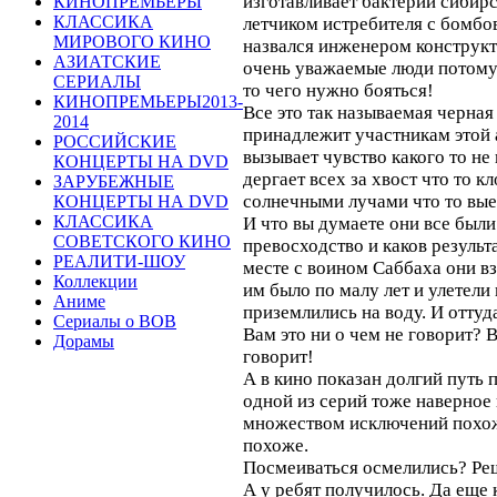
изготавливает бактерии сибирс
КИНОПРЕМЬЕРЫ
КЛАССИКА
летчиком истребителя с бомбо
МИРОВОГО КИНО
назвался инженером конструкт
АЗИАТСКИЕ
очень уважаемые люди потому 
СЕРИАЛЫ
то чего нужно бояться!
КИНОПРЕМЬЕРЫ2013-
Все это так называемая черная
2014
принадлежит участникам этой 
РОССИЙСКИЕ
вызывает чувство какого то не
КОНЦЕРТЫ НА DVD
дергает всех за хвост что то к
ЗАРУБЕЖНЫЕ
солнечными лучами что то выед
КОНЦЕРТЫ НА DVD
КЛАССИКА
И что вы думаете они все был
СОВЕТСКОГО КИНО
превосходство и каков результ
РЕАЛИТИ-ШОУ
месте с воином Саббаха они вз
Коллекции
им было по малу лет и улетели
Аниме
приземлились на воду. И оттуда
Сериалы о ВОВ
Вам это ни о чем не говорит? В
Дорамы
говорит!
А в кино показан долгий путь 
одной из серий тоже наверное 
множеством исключений похож
похоже.
Посмеиваться осмелились? Реш
А у ребят получилось. Да еще 