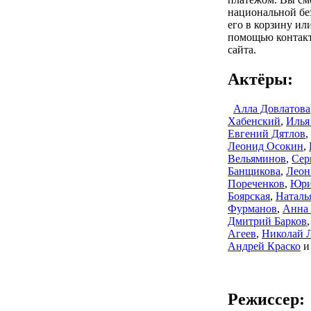
национальной бе
его в корзину или
помощью контакт
сайта.
Актёры:
Алла Довлатова
Хабенский
,
Илья
Евгений Дятлов
,
Леонид Осокин
,
Вельяминов
,
Сер
Банщикова
,
Леон
Пореченков
,
Юри
Боярская
,
Наталь
Фурманов
,
Анна 
Дмитрий Барков
,
Агеев
,
Николай 
Андрей Краско
и
Режиссер: